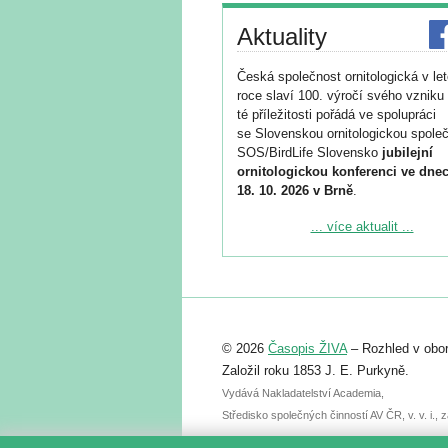
Aktuality
Česká společnost ornitologická v le
roce slaví 100. výročí svého vzniku 
té příležitosti pořádá ve spolupráci
se Slovenskou ornitologickou společ
SOS/BirdLife Slovensko
jubilejní
ornitologickou konferenci ve dnec
18. 10. 2026 v Brně
.
Podrobnější informace ke konferenc
... více aktualit ...
naleznete zde:
https://www.birdlife.cz/konference-2
Registrovat se můžete do 6. září.
Upozorňujeme, že termín pro odeslá
© 2026
Časopis ŽIVA
– Rozhled v obor
abstraktu přihlášené přednášky neb
posteru je už 30. června.
Založil roku 1853 J. E. Purkyně.
Vydává Nakladatelství Academia,
Středisko společných činností AV ČR, v. v. i.