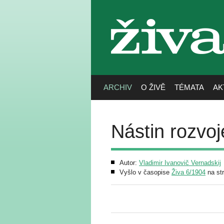
živa
ARCHIV
O ŽIVĚ
TÉMATA
AK
Nástin rozvoj
Autor:
Vladimir Ivanovič Vernadskij
Vyšlo v časopise
Živa 6/1904
na st