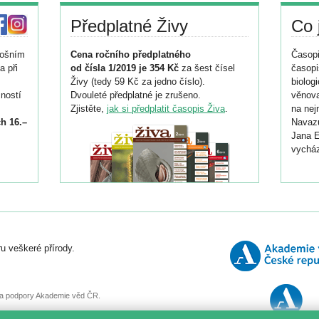
Předplatné Živy
Co 
tošním
Cena ročního předplatného
Časopi
a při
od čísla 1/2019 je 354 Kč
za šest čísel
časopi
Živy (tedy 59 Kč za jedno číslo).
biolog
ností
Dvouleté předplatné je zrušeno.
věnova
Zjistěte,
jak si předplatit časopis Živa
.
na nej
h 16.–
Navazu
Jana E
vycház
i
026/
ní
u veškeré přírody.
o
, za podpory Akademie věd ČR.