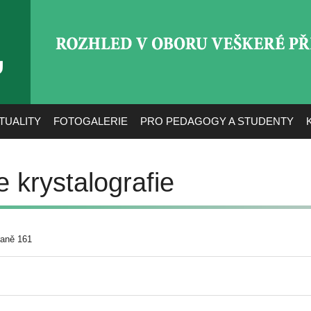
ROZHLED V OBORU VEŠ
TUALITY
FOTOGALERIE
PRO PEDAGOGY A STUDENTY
e krystalografie
raně 161