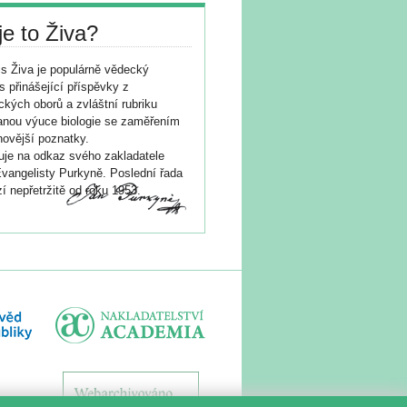
je to Živa?
s Živa je populárně vědecký
s přinášející příspěvky z
ických oborů a zvláštní rubriku
nou výuce biologie se zaměřením
novější poznatky.
je na odkaz svého zakladatele
vangelisty Purkyně. Poslední řada
í nepřetržitě od roku 1953.