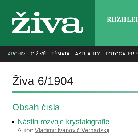
ROZHLE
živa
ARCHIV
O ŽIVĚ
TÉMATA
AKTUALITY
FOTOGALERI
Živa 6/1904
Obsah čísla
Nástin rozvoje krystalografie
Autor:
Vladimir Ivanovič Vernadskij