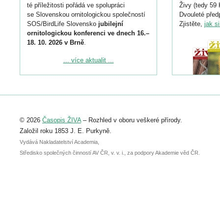
té příležitosti pořádá ve spolupráci
Živy (tedy 59 
se Slovenskou ornitologickou společností
Dvouleté předp
SOS/BirdLife Slovensko
jubilejní
Zjistěte,
jak s
ornitologickou konferenci ve dnech 16.–
18. 10. 2026 v Brně
.
Podrobnější informace ke konferenci
... více aktualit ...
naleznete zde:
https://www.birdlife.cz/konference-2026/
Registrovat se můžete do 6. září.
Upozorňujeme, že termín pro odeslání
© 2026
Časopis ŽIVA
– Rozhled v oboru veškeré přírody.
abstraktu přihlášené přednášky nebo
posteru je už 30. června.
Založil roku 1853 J. E. Purkyně.
Vydává Nakladatelství Academia,
Středisko společných činností AV ČR, v. v. i., za podpory Akademie věd ČR.