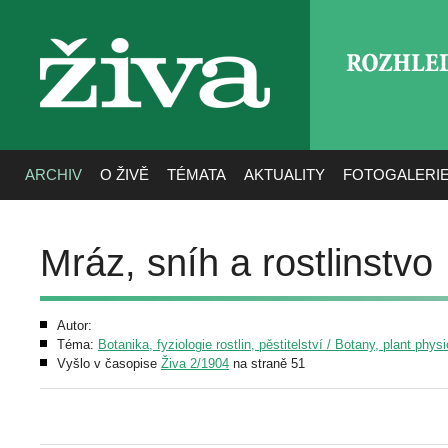
ROZHLE
živa
ARCHIV
O ŽIVĚ
TÉMATA
AKTUALITY
FOTOGALERI
Mráz, sníh a rostlinstvo
Autor:
Téma:
Botanika, fyziologie rostlin, pěstitelství / Botany, plant phys
Vyšlo v časopise
Živa 2/1904
na straně 51