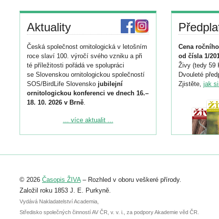
Aktuality
Předpla
Česká společnost ornitologická v letošním
Cena ročního
roce slaví 100. výročí svého vzniku a při
od čísla 1/20
té příležitosti pořádá ve spolupráci
Živy (tedy 59 
se Slovenskou ornitologickou společností
Dvouleté předp
SOS/BirdLife Slovensko
jubilejní
Zjistěte,
jak s
ornitologickou konferenci ve dnech 16.–
18. 10. 2026 v Brně
.
Podrobnější informace ke konferenci
... více aktualit ...
naleznete zde:
https://www.birdlife.cz/konference-2026/
Registrovat se můžete do 6. září.
Upozorňujeme, že termín pro odeslání
© 2026
Časopis ŽIVA
– Rozhled v oboru veškeré přírody.
abstraktu přihlášené přednášky nebo
posteru je už 30. června.
Založil roku 1853 J. E. Purkyně.
Vydává Nakladatelství Academia,
Středisko společných činností AV ČR, v. v. i., za podpory Akademie věd ČR.