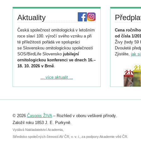
Aktuality
Předpla
Česká společnost ornitologická v letošním
Cena ročního
roce slaví 100. výročí svého vzniku a při
od čísla 1/20
té příležitosti pořádá ve spolupráci
Živy (tedy 59 
se Slovenskou ornitologickou společností
Dvouleté předp
SOS/BirdLife Slovensko
jubilejní
Zjistěte,
jak s
ornitologickou konferenci ve dnech 16.–
18. 10. 2026 v Brně
.
Podrobnější informace ke konferenci
... více aktualit ...
naleznete zde:
https://www.birdlife.cz/konference-2026/
Registrovat se můžete do 6. září.
Upozorňujeme, že termín pro odeslání
© 2026
Časopis ŽIVA
– Rozhled v oboru veškeré přírody.
abstraktu přihlášené přednášky nebo
posteru je už 30. června.
Založil roku 1853 J. E. Purkyně.
Vydává Nakladatelství Academia,
Středisko společných činností AV ČR, v. v. i., za podpory Akademie věd ČR.