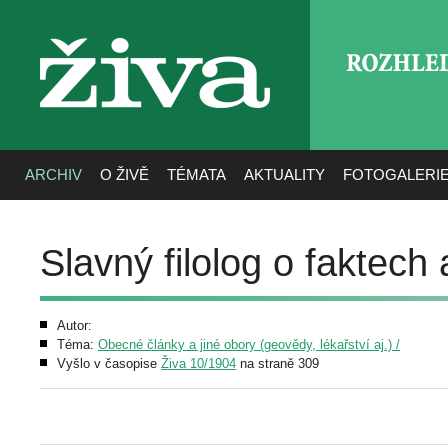
ROZHLE
živa
ARCHIV
O ŽIVĚ
TÉMATA
AKTUALITY
FOTOGALERI
Slavný filolog o faktech 
Autor:
Téma:
Obecné články a jiné obory (geovědy, lékařství aj.) /
Vyšlo v časopise
Živa 10/1904
na straně 309