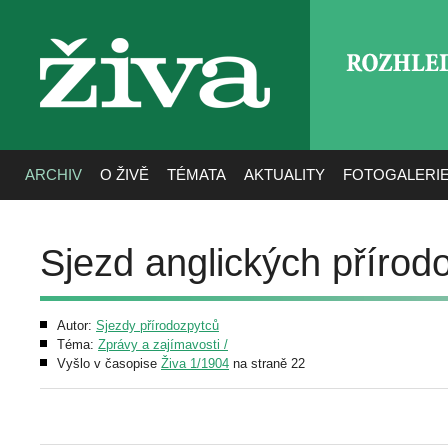
ROZHLE
živa
ARCHIV
O ŽIVĚ
TÉMATA
AKTUALITY
FOTOGALERI
Sjezd anglických přírod
Autor:
Sjezdy přírodozpytců
Téma:
Zprávy a zajímavosti /
Vyšlo v časopise
Živa 1/1904
na straně 22