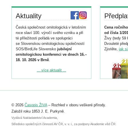
Aktuality
Předpla
Česká společnost ornitologická v letošním
Cena ročního
roce slaví 100. výročí svého vzniku a při
od čísla 1/20
té příležitosti pořádá ve spolupráci
Živy (tedy 59 
se Slovenskou ornitologickou společností
Dvouleté předp
SOS/BirdLife Slovensko
jubilejní
Zjistěte,
jak s
ornitologickou konferenci ve dnech 16.–
18. 10. 2026 v Brně
.
Podrobnější informace ke konferenci
... více aktualit ...
naleznete zde:
https://www.birdlife.cz/konference-2026/
Registrovat se můžete do 6. září.
Upozorňujeme, že termín pro odeslání
© 2026
Časopis ŽIVA
– Rozhled v oboru veškeré přírody.
abstraktu přihlášené přednášky nebo
posteru je už 30. června.
Založil roku 1853 J. E. Purkyně.
Vydává Nakladatelství Academia,
Středisko společných činností AV ČR, v. v. i., za podpory Akademie věd ČR.