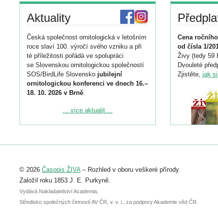
Aktuality
Předpla
Česká společnost ornitologická v letošním
Cena ročního
roce slaví 100. výročí svého vzniku a při
od čísla 1/20
té příležitosti pořádá ve spolupráci
Živy (tedy 59 
se Slovenskou ornitologickou společností
Dvouleté předp
SOS/BirdLife Slovensko
jubilejní
Zjistěte,
jak s
ornitologickou konferenci ve dnech 16.–
18. 10. 2026 v Brně
.
Podrobnější informace ke konferenci
... více aktualit ...
naleznete zde:
https://www.birdlife.cz/konference-2026/
Registrovat se můžete do 6. září.
Upozorňujeme, že termín pro odeslání
© 2026
Časopis ŽIVA
– Rozhled v oboru veškeré přírody.
abstraktu přihlášené přednášky nebo
posteru je už 30. června.
Založil roku 1853 J. E. Purkyně.
Vydává Nakladatelství Academia,
Středisko společných činností AV ČR, v. v. i., za podpory Akademie věd ČR.