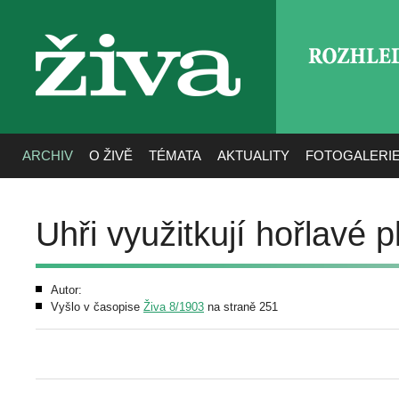
ROZHLE
živa
ARCHIV
O ŽIVĚ
TÉMATA
AKTUALITY
FOTOGALERI
Uhři využitkují hořlavé 
Autor:
Vyšlo v časopise
Živa 8/1903
na straně 251