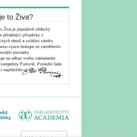
je to Živa?
s Živa je populárně vědecký
s přinášející příspěvky z
ických oborů a zvláštní rubriku
nou výuce biologie se zaměřením
novější poznatky.
je na odkaz svého zakladatele
vangelisty Purkyně. Poslední řada
í nepřetržitě od roku 1953.