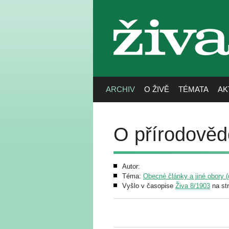
živa
ARCHIV
O ŽIVĚ
TÉMATA
AK
O přírodověd
Autor:
Téma:
Obecné články a jiné obory (g
Vyšlo v časopise
Živa 8/1903
na st