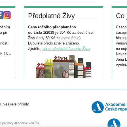
Předplatné Živy
Co 
tošním
Cena ročního předplatného
Časopi
a při
od čísla 1/2019 je 354 Kč
za šest čísel
časopi
Živy (tedy 59 Kč za jedno číslo).
biolog
ností
Dvouleté předplatné je zrušeno.
věnova
Zjistěte,
jak si předplatit časopis Živa
.
na nej
h 16.–
Navazu
Jana E
vycház
i
026/
ní
u veškeré přírody.
o
, za podpory Akademie věd ČR.