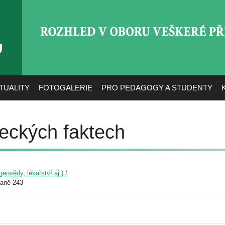
ROZHLED V OBORU VEŠ
TUALITY
FOTOGALERIE
PRO PEDAGOGY A STUDENTY
eckých faktech
eovědy, lékařství aj.) /
raně 243