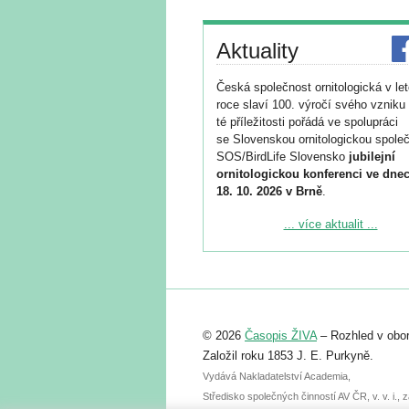
Aktuality
Česká společnost ornitologická v le
roce slaví 100. výročí svého vzniku 
té příležitosti pořádá ve spolupráci
se Slovenskou ornitologickou společ
SOS/BirdLife Slovensko
jubilejní
ornitologickou konferenci ve dnec
18. 10. 2026 v Brně
.
Podrobnější informace ke konferenc
... více aktualit ...
naleznete zde:
https://www.birdlife.cz/konference-2
Registrovat se můžete do 6. září.
Upozorňujeme, že termín pro odeslá
© 2026
Časopis ŽIVA
– Rozhled v obor
abstraktu přihlášené přednášky neb
posteru je už 30. června.
Založil roku 1853 J. E. Purkyně.
Vydává Nakladatelství Academia,
Středisko společných činností AV ČR, v. v. i.