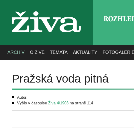
ROZHLE
živa
ARCHIV
O ŽIVĚ
TÉMATA
AKTUALITY
FOTOGALERI
Pražská voda pitná
Autor:
Vyšlo v časopise
Živa 4/1903
na straně 114