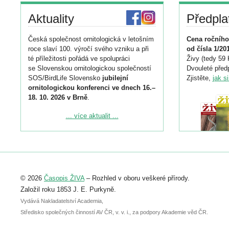
Aktuality
Předpla
Česká společnost ornitologická v letošním
Cena ročního
roce slaví 100. výročí svého vzniku a při
od čísla 1/20
té příležitosti pořádá ve spolupráci
Živy (tedy 59 
se Slovenskou ornitologickou společností
Dvouleté předp
SOS/BirdLife Slovensko
jubilejní
Zjistěte,
jak s
ornitologickou konferenci ve dnech 16.–
18. 10. 2026 v Brně
.
Podrobnější informace ke konferenci
... více aktualit ...
naleznete zde:
https://www.birdlife.cz/konference-2026/
Registrovat se můžete do 6. září.
Upozorňujeme, že termín pro odeslání
© 2026
Časopis ŽIVA
– Rozhled v oboru veškeré přírody.
abstraktu přihlášené přednášky nebo
posteru je už 30. června.
Založil roku 1853 J. E. Purkyně.
Vydává Nakladatelství Academia,
Středisko společných činností AV ČR, v. v. i., za podpory Akademie věd ČR.