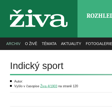
ROZHLE
živa
ARCHIV
O ŽIVĚ
TÉMATA
AKTUALITY
FOTOGALERI
Indický sport
Autor:
Vyšlo v časopise
Živa 4/1903
na straně 120