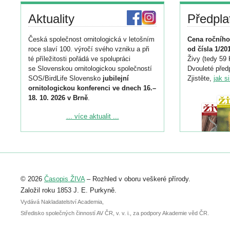
Aktuality
Předpla
Česká společnost ornitologická v letošním
Cena ročního
roce slaví 100. výročí svého vzniku a při
od čísla 1/20
té příležitosti pořádá ve spolupráci
Živy (tedy 59 
se Slovenskou ornitologickou společností
Dvouleté předp
SOS/BirdLife Slovensko
jubilejní
Zjistěte,
jak s
ornitologickou konferenci ve dnech 16.–
18. 10. 2026 v Brně
.
Podrobnější informace ke konferenci
... více aktualit ...
naleznete zde:
https://www.birdlife.cz/konference-2026/
Registrovat se můžete do 6. září.
Upozorňujeme, že termín pro odeslání
© 2026
Časopis ŽIVA
– Rozhled v oboru veškeré přírody.
abstraktu přihlášené přednášky nebo
posteru je už 30. června.
Založil roku 1853 J. E. Purkyně.
Vydává Nakladatelství Academia,
Středisko společných činností AV ČR, v. v. i., za podpory Akademie věd ČR.