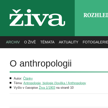
ROZHLE
živa
ARCHIV
O ŽIVĚ
TÉMATA
AKTUALITY
FOTOGALERI
O anthropologii
Autor:
Články
Téma:
Antropologie, biologie člověka / Anthropology
Vyšlo v časopise
Živa 1/1903
na straně 10