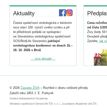
Aktuality
Předpla
Česká společnost ornitologická v letošním
Cena ročního
roce slaví 100. výročí svého vzniku a při
od čísla 1/20
té příležitosti pořádá ve spolupráci
Živy (tedy 59 
se Slovenskou ornitologickou společností
Dvouleté předp
SOS/BirdLife Slovensko
jubilejní
Zjistěte,
jak s
ornitologickou konferenci ve dnech 16.–
18. 10. 2026 v Brně
.
Podrobnější informace ke konferenci
... více aktualit ...
naleznete zde:
https://www.birdlife.cz/konference-2026/
Registrovat se můžete do 6. září.
Upozorňujeme, že termín pro odeslání
© 2026
Časopis ŽIVA
– Rozhled v oboru veškeré přírody.
abstraktu přihlášené přednášky nebo
posteru je už 30. června.
Založil roku 1853 J. E. Purkyně.
Vydává Nakladatelství Academia,
Středisko společných činností AV ČR, v. v. i., za podpory Akademie věd ČR.