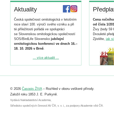
Aktuality
Předpla
Česká společnost ornitologická v letošním
Cena ročního
roce slaví 100. výročí svého vzniku a při
od čísla 1/20
té příležitosti pořádá ve spolupráci
Živy (tedy 59 
se Slovenskou ornitologickou společností
Dvouleté předp
SOS/BirdLife Slovensko
jubilejní
Zjistěte,
jak s
ornitologickou konferenci ve dnech 16.–
18. 10. 2026 v Brně
.
Podrobnější informace ke konferenci
... více aktualit ...
naleznete zde:
https://www.birdlife.cz/konference-2026/
Registrovat se můžete do 6. září.
Upozorňujeme, že termín pro odeslání
© 2026
Časopis ŽIVA
– Rozhled v oboru veškeré přírody.
abstraktu přihlášené přednášky nebo
posteru je už 30. června.
Založil roku 1853 J. E. Purkyně.
Vydává Nakladatelství Academia,
Středisko společných činností AV ČR, v. v. i., za podpory Akademie věd ČR.