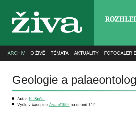
ROZHLE
živa
ARCHIV
O ŽIVĚ
TÉMATA
AKTUALITY
FOTOGALERI
Geologie a palaeontologi
Autor:
K. Buňat
Vyšlo v časopise
Živa 5/1902
na straně 142