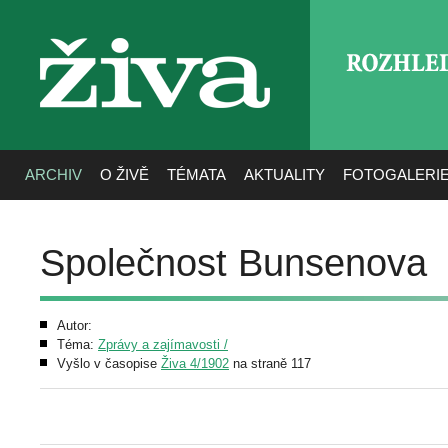
ROZHLE
živa
ARCHIV
O ŽIVĚ
TÉMATA
AKTUALITY
FOTOGALERI
Společnost Bunsenova
Autor:
Téma:
Zprávy a zajímavosti /
Vyšlo v časopise
Živa 4/1902
na straně 117