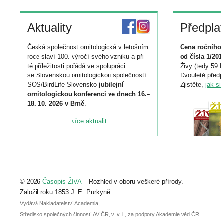
Aktuality
Předpla
Česká společnost ornitologická v letošním
Cena ročního
roce slaví 100. výročí svého vzniku a při
od čísla 1/20
té příležitosti pořádá ve spolupráci
Živy (tedy 59 
se Slovenskou ornitologickou společností
Dvouleté předp
SOS/BirdLife Slovensko
jubilejní
Zjistěte,
jak s
ornitologickou konferenci ve dnech 16.–
18. 10. 2026 v Brně
.
Podrobnější informace ke konferenci
... více aktualit ...
naleznete zde:
https://www.birdlife.cz/konference-2026/
Registrovat se můžete do 6. září.
Upozorňujeme, že termín pro odeslání
© 2026
Časopis ŽIVA
– Rozhled v oboru veškeré přírody.
abstraktu přihlášené přednášky nebo
posteru je už 30. června.
Založil roku 1853 J. E. Purkyně.
Vydává Nakladatelství Academia,
Středisko společných činností AV ČR, v. v. i., za podpory Akademie věd ČR.