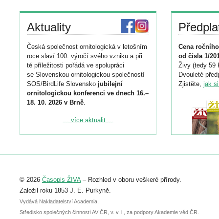
Aktuality
Předpla
Česká společnost ornitologická v letošním
Cena ročního
roce slaví 100. výročí svého vzniku a při
od čísla 1/20
té příležitosti pořádá ve spolupráci
Živy (tedy 59 
se Slovenskou ornitologickou společností
Dvouleté předp
SOS/BirdLife Slovensko
jubilejní
Zjistěte,
jak s
ornitologickou konferenci ve dnech 16.–
18. 10. 2026 v Brně
.
Podrobnější informace ke konferenci
... více aktualit ...
naleznete zde:
https://www.birdlife.cz/konference-2026/
Registrovat se můžete do 6. září.
Upozorňujeme, že termín pro odeslání
© 2026
Časopis ŽIVA
– Rozhled v oboru veškeré přírody.
abstraktu přihlášené přednášky nebo
posteru je už 30. června.
Založil roku 1853 J. E. Purkyně.
Vydává Nakladatelství Academia,
Středisko společných činností AV ČR, v. v. i., za podpory Akademie věd ČR.