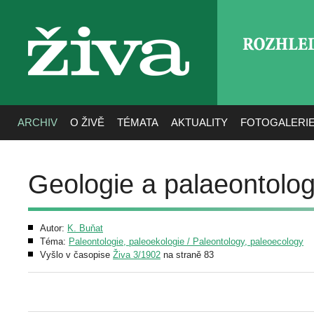
ROZHLE
živa
ARCHIV
O ŽIVĚ
TÉMATA
AKTUALITY
FOTOGALERI
Geologie a palaeontologi
Autor:
K. Buňat
Téma:
Paleontologie, paleoekologie / Paleontology, paleoecology
Vyšlo v časopise
Živa 3/1902
na straně 83