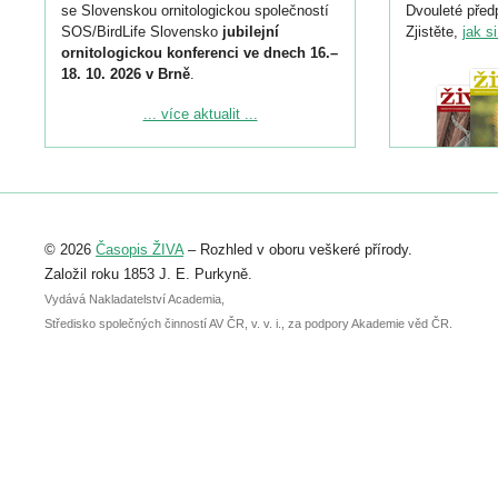
se Slovenskou ornitologickou společností
Dvouleté předp
SOS/BirdLife Slovensko
jubilejní
Zjistěte,
jak s
ornitologickou konferenci ve dnech 16.–
18. 10. 2026 v Brně
.
Podrobnější informace ke konferenci
... více aktualit ...
naleznete zde:
https://www.birdlife.cz/konference-2026/
Registrovat se můžete do 6. září.
Upozorňujeme, že termín pro odeslání
© 2026
Časopis ŽIVA
– Rozhled v oboru veškeré přírody.
abstraktu přihlášené přednášky nebo
posteru je už 30. června.
Založil roku 1853 J. E. Purkyně.
Vydává Nakladatelství Academia,
Středisko společných činností AV ČR, v. v. i., za podpory Akademie věd ČR.