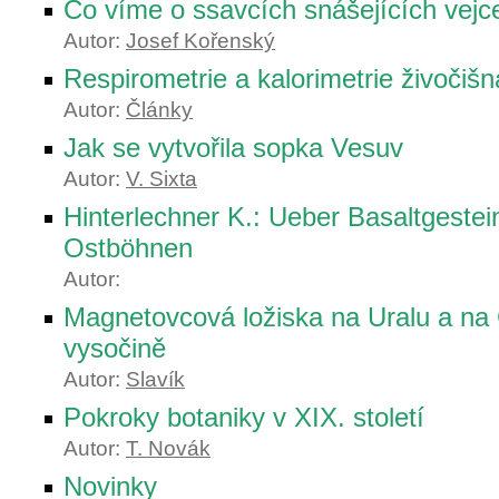
Co víme o ssavcích snášejících vejc
Autor:
Josef Kořenský
Respirometrie a kalorimetrie živočišn
Autor:
Články
Jak se vytvořila sopka Vesuv
Autor:
V. Sixta
Hinterlechner K.: Ueber Basaltgestei
Ostböhnen
Autor:
Magnetovcová ložiska na Uralu a n
vysočině
Autor:
Slavík
Pokroky botaniky v XIX. století
Autor:
T. Novák
Novinky