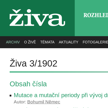
ROZHLE
živa
ARCHIV
O ŽIVĚ
TÉMATA
AKTUALITY
FOTOGALERI
Živa 3/1902
Obsah čísla
Mutace a mutační periody při vývoj 
Autor:
Bohumil Němec