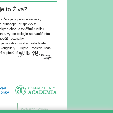
je to Živa?
s Živa je populárně vědecký
s přinášející příspěvky z
ických oborů a zvláštní rubriku
nou výuce biologie se zaměřením
novější poznatky.
je na odkaz svého zakladatele
vangelisty Purkyně. Poslední řada
í nepřetržitě od roku 1953.