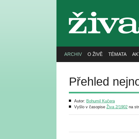
živa
ARCHIV
O ŽIVĚ
TÉMATA
AK
Přehled nejno
Autor:
Bohumil Kučera
Vyšlo v časopise
Živa 2/1902
na st