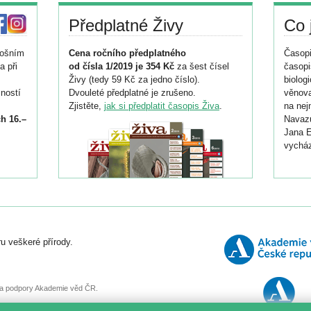
Předplatné Živy
Co 
tošním
Cena ročního předplatného
Časopi
a při
od čísla 1/2019 je 354 Kč
za šest čísel
časopi
Živy (tedy 59 Kč za jedno číslo).
biolog
ností
Dvouleté předplatné je zrušeno.
věnova
Zjistěte,
jak si předplatit časopis Živa
.
na nej
h 16.–
Navazu
Jana E
vycház
i
026/
ní
u veškeré přírody.
o
, za podpory Akademie věd ČR.