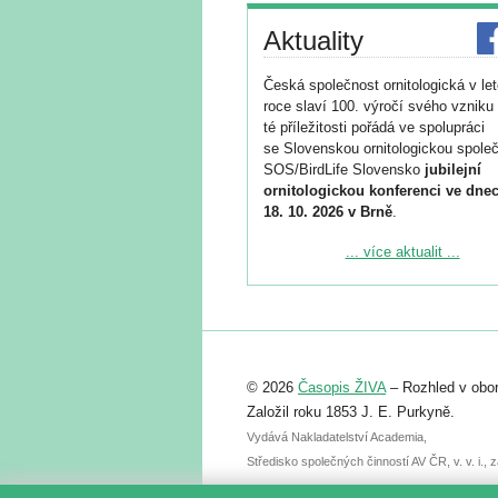
Aktuality
Česká společnost ornitologická v le
roce slaví 100. výročí svého vzniku 
té příležitosti pořádá ve spolupráci
se Slovenskou ornitologickou společ
SOS/BirdLife Slovensko
jubilejní
ornitologickou konferenci ve dnec
18. 10. 2026 v Brně
.
Podrobnější informace ke konferenc
... více aktualit ...
naleznete zde:
https://www.birdlife.cz/konference-2
Registrovat se můžete do 6. září.
Upozorňujeme, že termín pro odeslá
© 2026
Časopis ŽIVA
– Rozhled v obor
abstraktu přihlášené přednášky neb
posteru je už 30. června.
Založil roku 1853 J. E. Purkyně.
Vydává Nakladatelství Academia,
Středisko společných činností AV ČR, v. v. i.