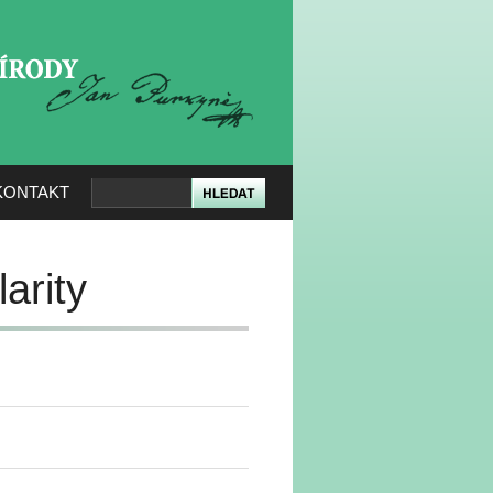
KERÉ PŘÍRODY
KONTAKT
arity