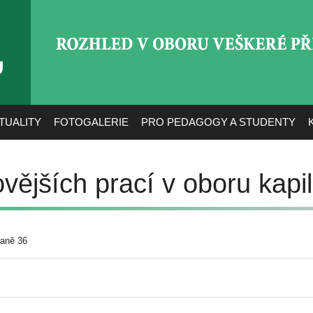
ROZHLED V OBORU VEŠ
TUALITY
FOTOGALERIE
PRO PEDAGOGY A STUDENTY
vějších prací v oboru kapill
raně 36