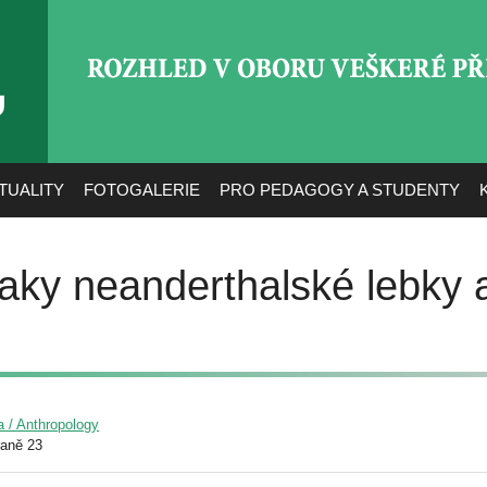
ROZHLED V OBORU VEŠ
TUALITY
FOTOGALERIE
PRO PEDAGOGY A STUDENTY
aky neanderthalské lebky 
a / Anthropology
raně 23