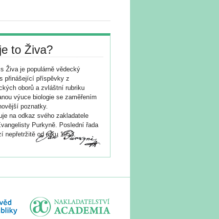
je to Živa?
s Živa je populárně vědecký
s přinášející příspěvky z
ických oborů a zvláštní rubriku
nou výuce biologie se zaměřením
novější poznatky.
je na odkaz svého zakladatele
vangelisty Purkyně. Poslední řada
í nepřetržitě od roku 1953.