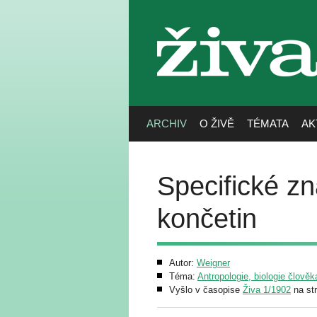
živa
ARCHIV
O ŽIVĚ
TÉMATA
AK
Specifické zn
končetin
Autor:
Weigner
Téma:
Antropologie, biologie člověk
Vyšlo v časopise
Živa 1/1902
na st