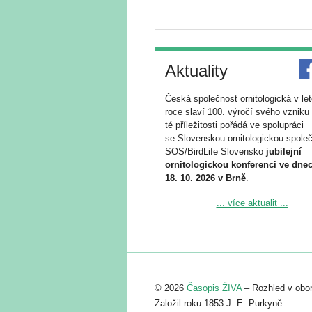
Aktuality
Česká společnost ornitologická v le
roce slaví 100. výročí svého vzniku 
té příležitosti pořádá ve spolupráci
se Slovenskou ornitologickou společ
SOS/BirdLife Slovensko
jubilejní
ornitologickou konferenci ve dnec
18. 10. 2026 v Brně
.
Podrobnější informace ke konferenc
... více aktualit ...
naleznete zde:
https://www.birdlife.cz/konference-2
Registrovat se můžete do 6. září.
Upozorňujeme, že termín pro odeslá
© 2026
Časopis ŽIVA
– Rozhled v obor
abstraktu přihlášené přednášky neb
posteru je už 30. června.
Založil roku 1853 J. E. Purkyně.