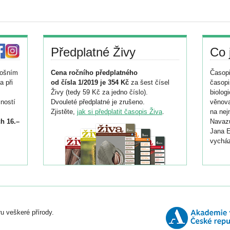
Předplatné Živy
Co 
tošním
Cena ročního předplatného
Časopi
a při
od čísla 1/2019 je 354 Kč
za šest čísel
časopi
Živy (tedy 59 Kč za jedno číslo).
biolog
ností
Dvouleté předplatné je zrušeno.
věnova
Zjistěte,
jak si předplatit časopis Živa
.
na nej
h 16.–
Navazu
Jana E
vycház
i
026/
ní
u veškeré přírody.
o