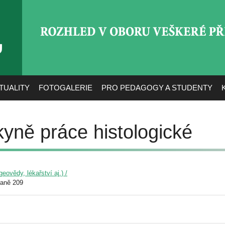
ROZHLED V OBORU VEŠ
TUALITY
FOTOGALERIE
PRO PEDAGOGY A STUDENTY
kyně práce histologické
eovědy, lékařství aj.) /
raně 209