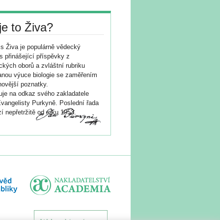
je to Živa?
s Živa je populárně vědecký
s přinášející příspěvky z
ických oborů a zvláštní rubriku
nou výuce biologie se zaměřením
novější poznatky.
je na odkaz svého zakladatele
vangelisty Purkyně. Poslední řada
í nepřetržitě od roku 1953.