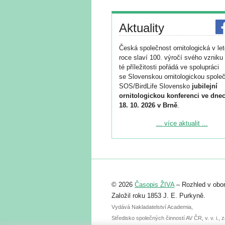
Aktuality
Česká společnost ornitologická v le
roce slaví 100. výročí svého vzniku 
té příležitosti pořádá ve spolupráci
se Slovenskou ornitologickou společ
SOS/BirdLife Slovensko
jubilejní
ornitologickou konferenci ve dnec
18. 10. 2026 v Brně
.
Podrobnější informace ke konferenc
... více aktualit ...
naleznete zde:
https://www.birdlife.cz/konference-2
Registrovat se můžete do 6. září.
Upozorňujeme, že termín pro odeslá
© 2026
Časopis ŽIVA
– Rozhled v obor
abstraktu přihlášené přednášky neb
posteru je už 30. června.
Založil roku 1853 J. E. Purkyně.
Vydává Nakladatelství Academia,
Středisko společných činností AV ČR, v. v. i.