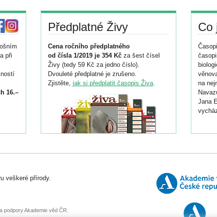
Předplatné Živy
Co 
tošním
Cena ročního předplatného
Časopi
a při
od čísla 1/2019 je 354 Kč
za šest čísel
časopi
Živy (tedy 59 Kč za jedno číslo).
biolog
ností
Dvouleté předplatné je zrušeno.
věnova
Zjistěte,
jak si předplatit časopis Živa
.
na nej
h 16.–
Navazu
Jana E
vycház
i
026/
ní
u veškeré přírody.
o
, za podpory Akademie věd ČR.