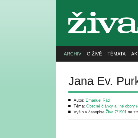
živa
ARCHIV
O ŽIVĚ
TÉMATA
AK
Jana Ev. Pur
Autor:
Emanuel Rádl
Téma:
Obecné články a jiné obory (g
Vyšlo v časopise
Živa 7/1901
na st