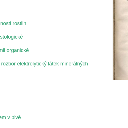
osti rostlin
stologické
mii organické
 rozbor elektrolytický látek minerálných
em v pivě