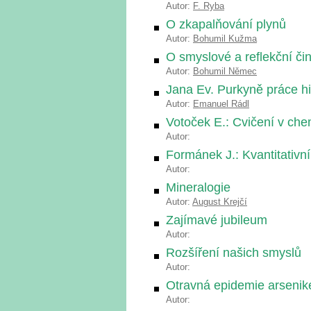
Autor:
F. Ryba
O zkapalňování plynů
Autor:
Bohumil Kužma
O smyslové a reflekční činn
Autor:
Bohumil Němec
Jana Ev. Purkyně práce hi
Autor:
Emanuel Rádl
Votoček E.: Cvičení v che
Autor:
Formánek J.: Kvantitativní
Autor:
Mineralogie
Autor:
August Krejčí
Zajímavé jubileum
Autor:
Rozšíření našich smyslů
Autor:
Otravná epidemie arsenik
Autor: