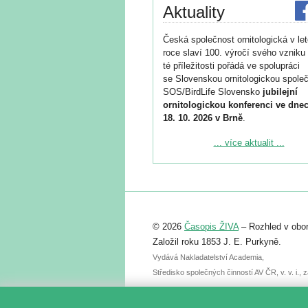
Aktuality
Česká společnost ornitologická v le
roce slaví 100. výročí svého vzniku 
té příležitosti pořádá ve spolupráci
se Slovenskou ornitologickou společ
SOS/BirdLife Slovensko
jubilejní
ornitologickou konferenci ve dnec
18. 10. 2026 v Brně
.
Podrobnější informace ke konferenc
... více aktualit ...
naleznete zde:
https://www.birdlife.cz/konference-2
Registrovat se můžete do 6. září.
Upozorňujeme, že termín pro odeslá
© 2026
Časopis ŽIVA
– Rozhled v obor
abstraktu přihlášené přednášky neb
posteru je už 30. června.
Založil roku 1853 J. E. Purkyně.
Vydává Nakladatelství Academia,
Středisko společných činností AV ČR, v. v. i.