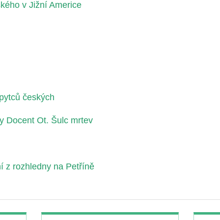
kého v Jižní Americe
ozpytců českých
y Docent Ot. Šulc mrtev
 z rozhledny na Petříně