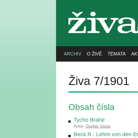
živa
ARCHIV
O ŽIVĚ
TÉMATA
AK
Živa 7/1901
Obsah čísla
Tycho Brahe
Autor:
Gustav Gruss
Beck R.: Lehre von den Er