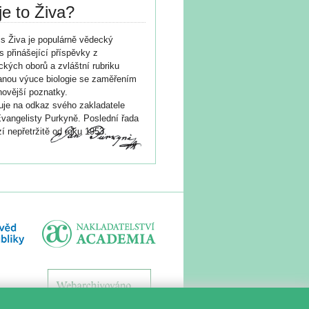
je to Živa?
s Živa je populárně vědecký
s přinášející příspěvky z
ických oborů a zvláštní rubriku
nou výuce biologie se zaměřením
novější poznatky.
je na odkaz svého zakladatele
vangelisty Purkyně. Poslední řada
í nepřetržitě od roku 1953.