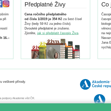
Předplatné Živy
Co 
tošním
Cena ročního předplatného
Časopi
a při
od čísla 1/2019 je 354 Kč
za šest čísel
časopi
Živy (tedy 59 Kč za jedno číslo).
biolog
ností
Dvouleté předplatné je zrušeno.
věnova
Zjistěte,
jak si předplatit časopis Živa
.
na nej
h 16.–
Navazu
Jana E
vycház
i
026/
ní
u veškeré přírody.
o
, za podpory Akademie věd ČR.