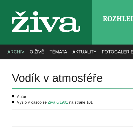
ROZHLE
živa
ARCHIV
O ŽIVĚ
TÉMATA
AKTUALITY
FOTOGALERI
Vodík v atmosféře
Autor:
Vyšlo v časopise
Živa 6/1901
na straně 181