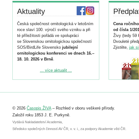
Aktuality
Předpla
Česká společnost ornitologická v letošním
Cena ročního
roce slaví 100. výročí svého vzniku a při
od čísla 1/20
té příležitosti pořádá ve spolupráci
Živy (tedy 59 
se Slovenskou ornitologickou společností
Dvouleté předp
SOS/BirdLife Slovensko
jubilejní
Zjistěte,
jak s
ornitologickou konferenci ve dnech 16.–
18. 10. 2026 v Brně
.
Podrobnější informace ke konferenci
... více aktualit ...
naleznete zde:
https://www.birdlife.cz/konference-2026/
Registrovat se můžete do 6. září.
Upozorňujeme, že termín pro odeslání
© 2026
Časopis ŽIVA
– Rozhled v oboru veškeré přírody.
abstraktu přihlášené přednášky nebo
posteru je už 30. června.
Založil roku 1853 J. E. Purkyně.
Vydává Nakladatelství Academia,
Středisko společných činností AV ČR, v. v. i., za podpory Akademie věd ČR.