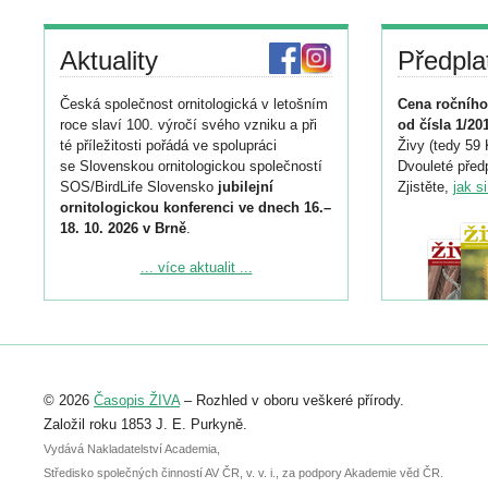
Aktuality
Předpla
Česká společnost ornitologická v letošním
Cena ročního
roce slaví 100. výročí svého vzniku a při
od čísla 1/20
té příležitosti pořádá ve spolupráci
Živy (tedy 59 
se Slovenskou ornitologickou společností
Dvouleté předp
SOS/BirdLife Slovensko
jubilejní
Zjistěte,
jak s
ornitologickou konferenci ve dnech 16.–
18. 10. 2026 v Brně
.
Podrobnější informace ke konferenci
... více aktualit ...
naleznete zde:
https://www.birdlife.cz/konference-2026/
Registrovat se můžete do 6. září.
Upozorňujeme, že termín pro odeslání
© 2026
Časopis ŽIVA
– Rozhled v oboru veškeré přírody.
abstraktu přihlášené přednášky nebo
posteru je už 30. června.
Založil roku 1853 J. E. Purkyně.
Vydává Nakladatelství Academia,
Středisko společných činností AV ČR, v. v. i., za podpory Akademie věd ČR.