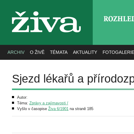
ROZHLE
živa
ARCHIV
O ŽIVĚ
TÉMATA
AKTUALITY
FOTOGALERI
Sjezd lékařů a přírodoz
Autor:
Téma:
Zprávy a zajímavosti /
Vyšlo v časopise
Živa 6/1901
na straně 185