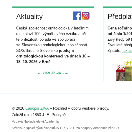
Aktuality
Předpla
Česká společnost ornitologická v letošním
Cena ročního
roce slaví 100. výročí svého vzniku a při
od čísla 1/20
té příležitosti pořádá ve spolupráci
Živy (tedy 59 
se Slovenskou ornitologickou společností
Dvouleté předp
SOS/BirdLife Slovensko
jubilejní
Zjistěte,
jak s
ornitologickou konferenci ve dnech 16.–
18. 10. 2026 v Brně
.
Podrobnější informace ke konferenci
... více aktualit ...
naleznete zde:
https://www.birdlife.cz/konference-2026/
Registrovat se můžete do 6. září.
Upozorňujeme, že termín pro odeslání
© 2026
Časopis ŽIVA
– Rozhled v oboru veškeré přírody.
abstraktu přihlášené přednášky nebo
posteru je už 30. června.
Založil roku 1853 J. E. Purkyně.
Vydává Nakladatelství Academia,
Středisko společných činností AV ČR, v. v. i., za podpory Akademie věd ČR.