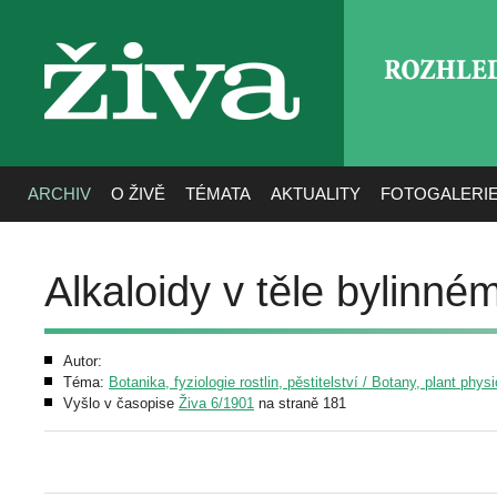
ROZHLE
živa
ARCHIV
O ŽIVĚ
TÉMATA
AKTUALITY
FOTOGALERI
Alkaloidy v těle bylinném
Autor:
Téma:
Botanika, fyziologie rostlin, pěstitelství / Botany, plant phys
Vyšlo v časopise
Živa 6/1901
na straně 181