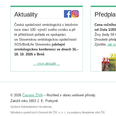
Aktuality
Předpla
Česká společnost ornitologická v letošním
Cena ročního
roce slaví 100. výročí svého vzniku a při
od čísla 1/20
té příležitosti pořádá ve spolupráci
Živy (tedy 59 
se Slovenskou ornitologickou společností
Dvouleté předp
SOS/BirdLife Slovensko
jubilejní
Zjistěte,
jak s
ornitologickou konferenci ve dnech 16.–
18. 10. 2026 v Brně
.
Podrobnější informace ke konferenci
... více aktualit ...
naleznete zde:
https://www.birdlife.cz/konference-2026/
Registrovat se můžete do 6. září.
Upozorňujeme, že termín pro odeslání
© 2026
Časopis ŽIVA
– Rozhled v oboru veškeré přírody.
abstraktu přihlášené přednášky nebo
posteru je už 30. června.
Založil roku 1853 J. E. Purkyně.
Vydává Nakladatelství Academia,
Středisko společných činností AV ČR, v. v. i., za podpory Akademie věd ČR.