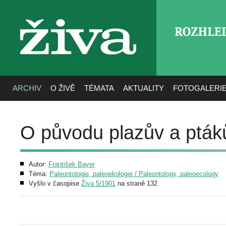
ROZHLE
živa
ARCHIV
O ŽIVĚ
TÉMATA
AKTUALITY
FOTOGALERI
O původu plazův a pták
Autor:
František Bayer
Téma:
Paleontologie, paleoekologie / Paleontology, paleoecology
Vyšlo v časopise
Živa 5/1901
na straně 132