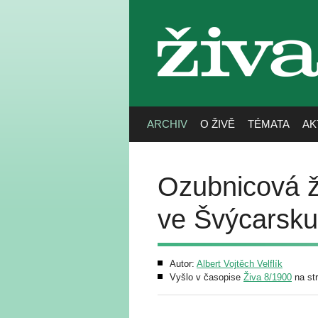
živa
ARCHIV
O ŽIVĚ
TÉMATA
AK
Ozubnicová ž
ve Švýcarsku
Autor:
Albert Vojtěch Velflík
Vyšlo v časopise
Živa 8/1900
na st