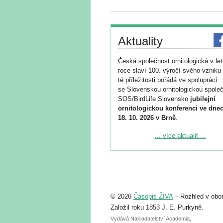
Aktuality
Česká společnost ornitologická v le
roce slaví 100. výročí svého vzniku 
té příležitosti pořádá ve spolupráci
se Slovenskou ornitologickou společ
SOS/BirdLife Slovensko
jubilejní
ornitologickou konferenci ve dnec
18. 10. 2026 v Brně
.
Podrobnější informace ke konferenc
... více aktualit ...
naleznete zde:
https://www.birdlife.cz/konference-2
Registrovat se můžete do 6. září.
Upozorňujeme, že termín pro odeslá
© 2026
Časopis ŽIVA
– Rozhled v obor
abstraktu přihlášené přednášky neb
posteru je už 30. června.
Založil roku 1853 J. E. Purkyně.
Vydává Nakladatelství Academia,