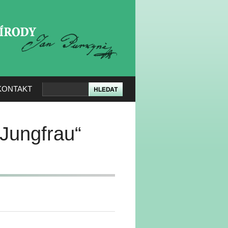
KERÉ PŘÍRODY
KONTAKT
„Jungfrau“