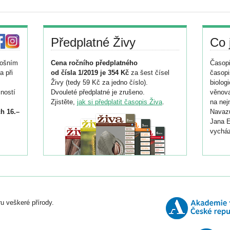
Předplatné Živy
Co 
tošním
Cena ročního předplatného
Časopi
a při
od čísla 1/2019 je 354 Kč
za šest čísel
časopi
Živy (tedy 59 Kč za jedno číslo).
biolog
ností
Dvouleté předplatné je zrušeno.
věnova
Zjistěte,
jak si předplatit časopis Živa
.
na nej
h 16.–
Navazu
Jana E
vycház
i
026/
ní
u veškeré přírody.
o