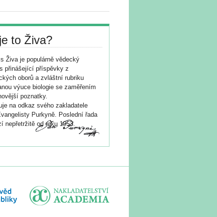
je to Živa?
s Živa je populárně vědecký
s přinášející příspěvky z
ických oborů a zvláštní rubriku
nou výuce biologie se zaměřením
novější poznatky.
je na odkaz svého zakladatele
vangelisty Purkyně. Poslední řada
í nepřetržitě od roku 1953.