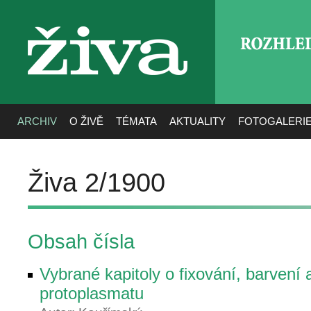
ROZHLE
živa
ARCHIV
O ŽIVĚ
TÉMATA
AKTUALITY
FOTOGALERI
Živa 2/1900
Obsah čísla
Vybrané kapitoly o fixování, barvení 
protoplasmatu