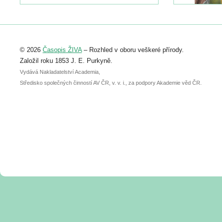
https://www.birdlife.cz/konference-2026/
Registrovat se můžete do 6. září.
Upozorňujeme, že termín pro odeslání
© 2026
Časopis ŽIVA
– Rozhled v oboru veškeré přírody.
abstraktu přihlášené přednášky nebo
posteru je už 30. června.
Založil roku 1853 J. E. Purkyně.
Vydává Nakladatelství Academia,
Středisko společných činností AV ČR, v. v. i., za podpory Akademie věd ČR.