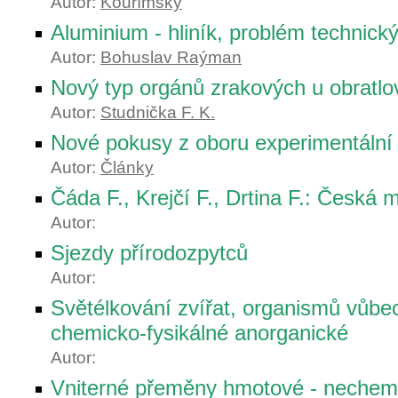
Autor:
Kouřímský
Aluminium - hliník, problém technick
Autor:
Bohuslav Raýman
Nový typ orgánů zrakových u obratlo
Autor:
Studnička F. K.
Nové pokusy z oboru experimentální 
Autor:
Články
Čáda F., Krejčí F., Drtina F.: Česká 
Autor:
Sjezdy přírodozpytců
Autor:
Světélkování zvířat, organismů vůbe
chemicko-fysikálné anorganické
Autor:
Vniterné přeměny hmotové - nechem