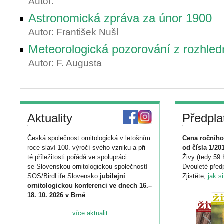
Autor:
Astronomická zpráva za únor 1900
Autor:
František Nušl
Meteorologická pozorování z rozhled
Autor:
F. Augusta
Aktuality
Předpla
Česká společnost ornitologická v letošním
Cena ročního
roce slaví 100. výročí svého vzniku a při
od čísla 1/20
té příležitosti pořádá ve spolupráci
Živy (tedy 59 
se Slovenskou ornitologickou společností
Dvouleté předp
SOS/BirdLife Slovensko
jubilejní
Zjistěte,
jak s
ornitologickou konferenci ve dnech 16.–
18. 10. 2026 v Brně
.
Podrobnější informace ke konferenci
... více aktualit ...
naleznete zde: