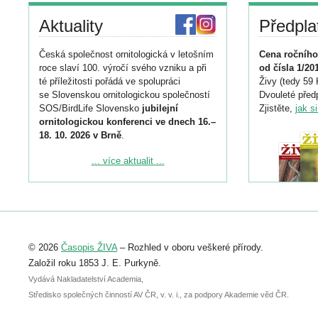
Aktuality
Předpla
Česká společnost ornitologická v letošním
Cena ročního
roce slaví 100. výročí svého vzniku a při
od čísla 1/20
té příležitosti pořádá ve spolupráci
Živy (tedy 59 
se Slovenskou ornitologickou společností
Dvouleté předp
SOS/BirdLife Slovensko
jubilejní
Zjistěte,
jak s
ornitologickou konferenci ve dnech 16.–
18. 10. 2026 v Brně
.
Podrobnější informace ke konferenci
... více aktualit ...
naleznete zde:
https://www.birdlife.cz/konference-2026/
Registrovat se můžete do 6. září.
Upozorňujeme, že termín pro odeslání
© 2026
Časopis ŽIVA
– Rozhled v oboru veškeré přírody.
abstraktu přihlášené přednášky nebo
posteru je už 30. června.
Založil roku 1853 J. E. Purkyně.
Vydává Nakladatelství Academia,
Středisko společných činností AV ČR, v. v. i., za podpory Akademie věd ČR.