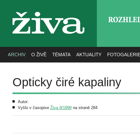
ROZHLE
živa
ARCHIV
O ŽIVĚ
TÉMATA
AKTUALITY
FOTOGALERI
Opticky čiré kapaliny
Autor:
Vyšlo v časopise
Živa 9/1899
na straně 284