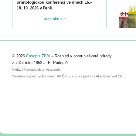
ornitologickou konferenci ve dnech 16.–
18. 10. 2026 v Brně
.
Podrobnější informace ke konferenci
... více aktualit ...
naleznete zde:
https://www.birdlife.cz/konference-2026/
Registrovat se můžete do 6. září.
Upozorňujeme, že termín pro odeslání
© 2026
Časopis ŽIVA
– Rozhled v oboru veškeré přírody.
abstraktu přihlášené přednášky nebo
posteru je už 30. června.
Založil roku 1853 J. E. Purkyně.
Vydává Nakladatelství Academia,
Středisko společných činností AV ČR, v. v. i., za podpory Akademie věd ČR.