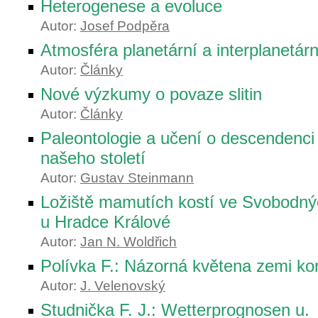
Heterogenese a evoluce
Autor:
Josef Podpěra
Atmosféra planetární a interplanetárn
Autor:
Články
Nové výzkumy o povaze slitin
Autor:
Články
Paleontologie a učení o descendenci
našeho století
Autor:
Gustav Steinmann
Ložiště mamutích kostí ve Svobodn
u Hradce Králové
Autor:
Jan N. Woldřich
Polívka F.: Názorná květena zemi ko
Autor:
J. Velenovský
Studnička F. J.: Wetterprognosen u.