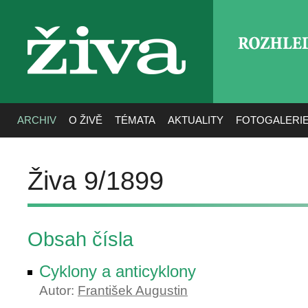
ROZHLE
živa
ARCHIV
O ŽIVĚ
TÉMATA
AKTUALITY
FOTOGALERI
Živa 9/1899
Obsah čísla
Cyklony a anticyklony
Autor:
František Augustin