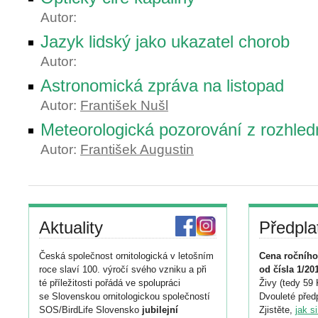
Autor:
Jazyk lidský jako ukazatel chorob
Autor:
Astronomická zpráva na listopad
Autor:
František Nušl
Meteorologická pozorování z rozhled
Autor:
František Augustin
Aktuality
Předpla
Česká společnost ornitologická v letošním
Cena ročního
roce slaví 100. výročí svého vzniku a při
od čísla 1/20
té příležitosti pořádá ve spolupráci
Živy (tedy 59 
se Slovenskou ornitologickou společností
Dvouleté předp
SOS/BirdLife Slovensko
jubilejní
Zjistěte,
jak s