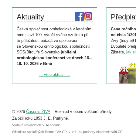
Aktuality
Předpla
Česká společnost ornitologická v letošním
Cena ročního
roce slaví 100. výročí svého vzniku a při
od čísla 1/20
té příležitosti pořádá ve spolupráci
Živy (tedy 59 
se Slovenskou ornitologickou společností
Dvouleté předp
SOS/BirdLife Slovensko
jubilejní
Zjistěte,
jak s
ornitologickou konferenci ve dnech 16.–
18. 10. 2026 v Brně
.
Podrobnější informace ke konferenci
... více aktualit ...
naleznete zde:
https://www.birdlife.cz/konference-2026/
Registrovat se můžete do 6. září.
Upozorňujeme, že termín pro odeslání
© 2026
Časopis ŽIVA
– Rozhled v oboru veškeré přírody.
abstraktu přihlášené přednášky nebo
posteru je už 30. června.
Založil roku 1853 J. E. Purkyně.
Vydává Nakladatelství Academia,
Středisko společných činností AV ČR, v. v. i., za podpory Akademie věd ČR.