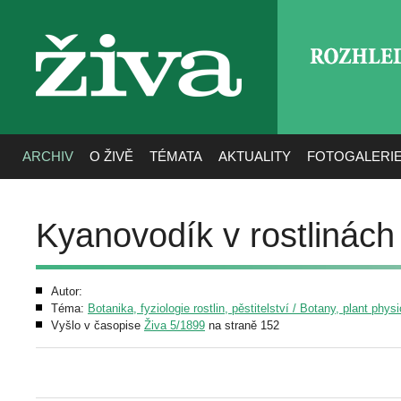
ROZHLE
živa
ARCHIV
O ŽIVĚ
TÉMATA
AKTUALITY
FOTOGALERI
Kyanovodík v rostlinách
Autor:
Téma:
Botanika, fyziologie rostlin, pěstitelství / Botany, plant phys
Vyšlo v časopise
Živa 5/1899
na straně 152