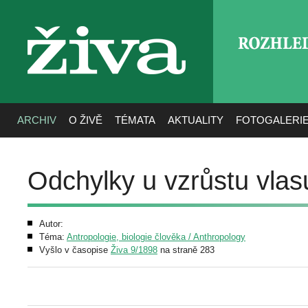
ROZHLE
živa
ARCHIV
O ŽIVĚ
TÉMATA
AKTUALITY
FOTOGALERI
Odchylky u vzrůstu vlas
Autor:
Téma:
Antropologie, biologie člověka / Anthropology
Vyšlo v časopise
Živa 9/1898
na straně 283