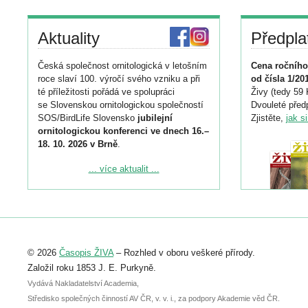
Aktuality
Předpla
Česká společnost ornitologická v letošním
Cena ročního
roce slaví 100. výročí svého vzniku a při
od čísla 1/20
té příležitosti pořádá ve spolupráci
Živy (tedy 59 
se Slovenskou ornitologickou společností
Dvouleté předp
SOS/BirdLife Slovensko
jubilejní
Zjistěte,
jak s
ornitologickou konferenci ve dnech 16.–
18. 10. 2026 v Brně
.
Podrobnější informace ke konferenci
... více aktualit ...
naleznete zde:
https://www.birdlife.cz/konference-2026/
Registrovat se můžete do 6. září.
Upozorňujeme, že termín pro odeslání
© 2026
Časopis ŽIVA
– Rozhled v oboru veškeré přírody.
abstraktu přihlášené přednášky nebo
posteru je už 30. června.
Založil roku 1853 J. E. Purkyně.
Vydává Nakladatelství Academia,
Středisko společných činností AV ČR, v. v. i., za podpory Akademie věd ČR.