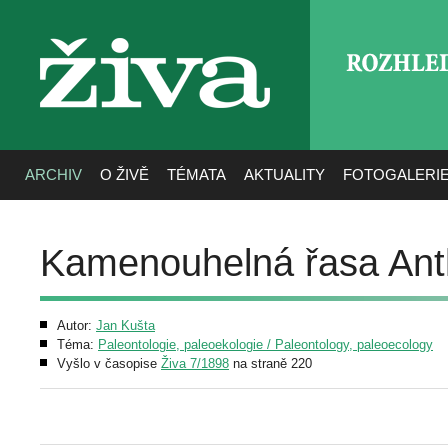
ROZHLE
živa
ARCHIV
O ŽIVĚ
TÉMATA
AKTUALITY
FOTOGALERI
Kamenouhelná řasa Ant
Autor:
Jan Kušta
Téma:
Paleontologie, paleoekologie / Paleontology, paleoecology
Vyšlo v časopise
Živa 7/1898
na straně 220