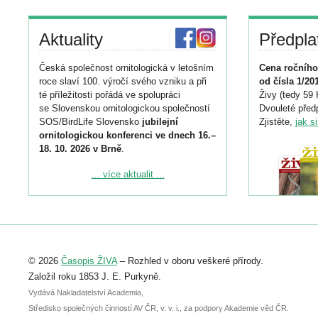
Aktuality
Předpla
Česká společnost ornitologická v letošním
Cena ročního
roce slaví 100. výročí svého vzniku a při
od čísla 1/20
té příležitosti pořádá ve spolupráci
Živy (tedy 59 
se Slovenskou ornitologickou společností
Dvouleté předp
SOS/BirdLife Slovensko
jubilejní
Zjistěte,
jak s
ornitologickou konferenci ve dnech 16.–
18. 10. 2026 v Brně
.
Podrobnější informace ke konferenci
... více aktualit ...
naleznete zde:
https://www.birdlife.cz/konference-2026/
Registrovat se můžete do 6. září.
Upozorňujeme, že termín pro odeslání
© 2026
Časopis ŽIVA
– Rozhled v oboru veškeré přírody.
abstraktu přihlášené přednášky nebo
posteru je už 30. června.
Založil roku 1853 J. E. Purkyně.
Vydává Nakladatelství Academia,
Středisko společných činností AV ČR, v. v. i., za podpory Akademie věd ČR.