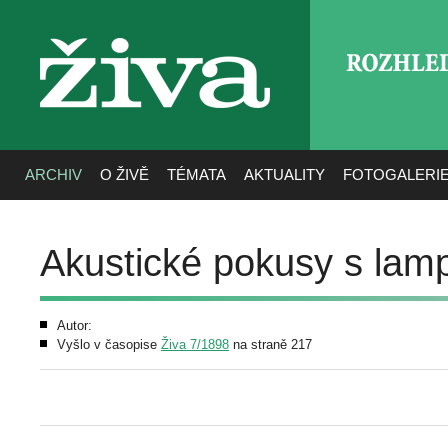
ROZHLE
živa
ARCHIV
O ŽIVĚ
TÉMATA
AKTUALITY
FOTOGALERI
Akustické pokusy s lam
Autor:
Vyšlo v časopise
Živa 7/1898
na straně 217