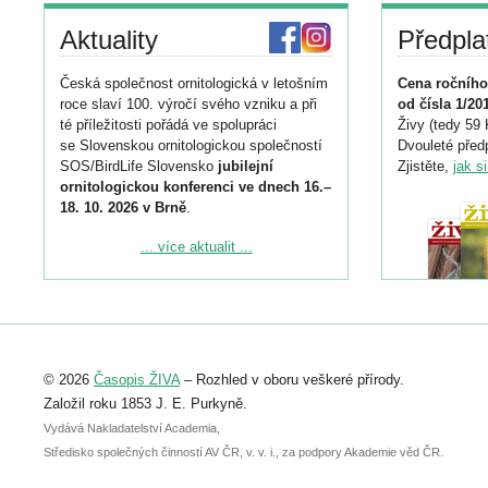
Aktuality
Předpla
Česká společnost ornitologická v letošním
Cena ročního
roce slaví 100. výročí svého vzniku a při
od čísla 1/20
té příležitosti pořádá ve spolupráci
Živy (tedy 59 
se Slovenskou ornitologickou společností
Dvouleté předp
SOS/BirdLife Slovensko
jubilejní
Zjistěte,
jak s
ornitologickou konferenci ve dnech 16.–
18. 10. 2026 v Brně
.
Podrobnější informace ke konferenci
... více aktualit ...
naleznete zde:
https://www.birdlife.cz/konference-2026/
Registrovat se můžete do 6. září.
Upozorňujeme, že termín pro odeslání
© 2026
Časopis ŽIVA
– Rozhled v oboru veškeré přírody.
abstraktu přihlášené přednášky nebo
posteru je už 30. června.
Založil roku 1853 J. E. Purkyně.
Vydává Nakladatelství Academia,
Středisko společných činností AV ČR, v. v. i., za podpory Akademie věd ČR.