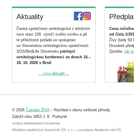
Aktuality
Předpla
Česká společnost ornitologická v letošním
Cena ročního
roce slaví 100. výročí svého vzniku a při
od čísla 1/20
té příležitosti pořádá ve spolupráci
Živy (tedy 59 
se Slovenskou ornitologickou společností
Dvouleté předp
SOS/BirdLife Slovensko
jubilejní
Zjistěte,
jak s
ornitologickou konferenci ve dnech 16.–
18. 10. 2026 v Brně
.
Podrobnější informace ke konferenci
... více aktualit ...
naleznete zde:
https://www.birdlife.cz/konference-2026/
Registrovat se můžete do 6. září.
Upozorňujeme, že termín pro odeslání
© 2026
Časopis ŽIVA
– Rozhled v oboru veškeré přírody.
abstraktu přihlášené přednášky nebo
posteru je už 30. června.
Založil roku 1853 J. E. Purkyně.
Vydává Nakladatelství Academia,
Středisko společných činností AV ČR, v. v. i., za podpory Akademie věd ČR.