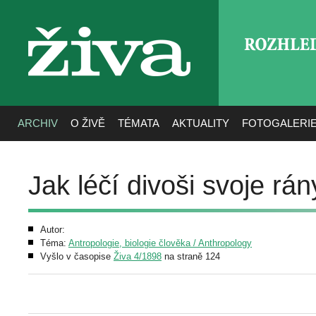
ROZHLE
živa
ARCHIV
O ŽIVĚ
TÉMATA
AKTUALITY
FOTOGALERI
Jak léčí divoši svoje rán
Autor:
Téma:
Antropologie, biologie člověka / Anthropology
Vyšlo v časopise
Živa 4/1898
na straně 124