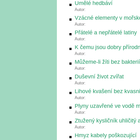
Umělé hedbáví
Autor:
Vzácné elementy v mořsk
Autor:
Přátelé a nepřátelé latiny
Autor:
K čemu jsou dobry přírodn
Autor:
Můžeme-li žíti bez bakteri
Autor:
Duševní život zvířat
Autor:
Lihové kvašení bez kvasn
Autor:
Plyny uzavřené ve vodě 
Autor:
Ztužený kysličník uhličitý
Autor:
Hmyz kabely poškozující