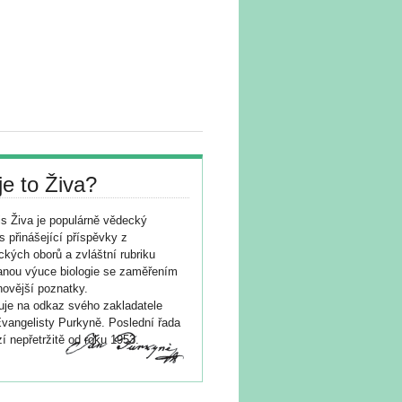
je to Živa?
s Živa je populárně vědecký
s přinášející příspěvky z
ických oborů a zvláštní rubriku
nou výuce biologie se zaměřením
novější poznatky.
je na odkaz svého zakladatele
vangelisty Purkyně. Poslední řada
í nepřetržitě od roku 1953.