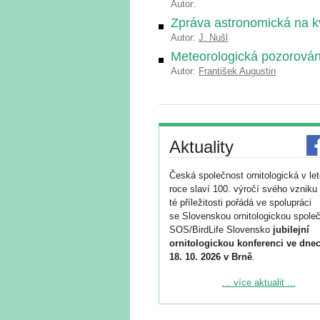
Autor:
Zpráva astronomická na k
Autor:
J. Nušl
Meteorologická pozorování
Autor:
František Augustin
Aktuality
Česká společnost ornitologická v le
roce slaví 100. výročí svého vzniku 
té příležitosti pořádá ve spolupráci
se Slovenskou ornitologickou společ
SOS/BirdLife Slovensko
jubilejní
ornitologickou konferenci ve dnec
18. 10. 2026 v Brně
.
Podrobnější informace ke konferenc
... více aktualit ...
naleznete zde:
https://www.birdlife.cz/konference-2