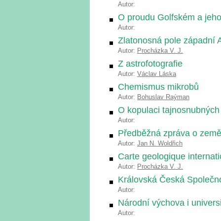
Autor:
O proudu Golfském a jeho
Autor:
Zlatonosná pole západní A
Autor:
Procházka V. J.
Z astrofotografie
Autor:
Václav Láska
Chemismus mikrobů
Autor:
Bohuslav Raýman
O kopulaci tajnosnubných 
Autor:
Předběžná zpráva o zemět
Autor:
Jan N. Woldřich
Carte geologique internat
Autor:
Procházka V. J.
Královská Česká Společn
Autor:
Národní výchova i universi
Autor: