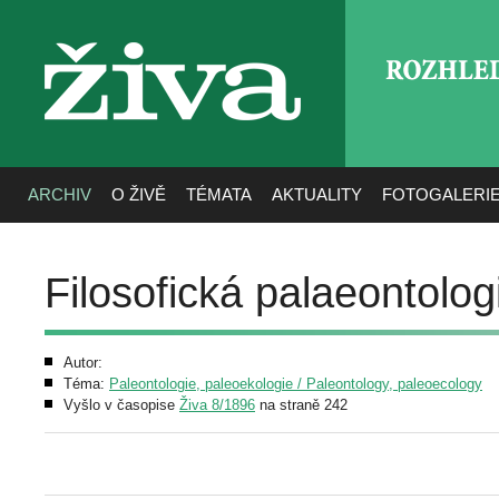
ROZHLE
živa
ARCHIV
O ŽIVĚ
TÉMATA
AKTUALITY
FOTOGALERI
Filosofická palaeontolog
Autor:
Téma:
Paleontologie, paleoekologie / Paleontology, paleoecology
Vyšlo v časopise
Živa 8/1896
na straně 242