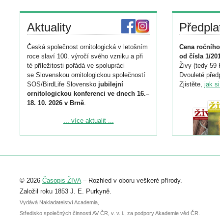
Aktuality
Předpla
Česká společnost ornitologická v letošním
Cena ročního
roce slaví 100. výročí svého vzniku a při
od čísla 1/20
té příležitosti pořádá ve spolupráci
Živy (tedy 59 
se Slovenskou ornitologickou společností
Dvouleté předp
SOS/BirdLife Slovensko
jubilejní
Zjistěte,
jak s
ornitologickou konferenci ve dnech 16.–
18. 10. 2026 v Brně
.
Podrobnější informace ke konferenci
... více aktualit ...
naleznete zde:
https://www.birdlife.cz/konference-2026/
Registrovat se můžete do 6. září.
Upozorňujeme, že termín pro odeslání
© 2026
Časopis ŽIVA
– Rozhled v oboru veškeré přírody.
abstraktu přihlášené přednášky nebo
posteru je už 30. června.
Založil roku 1853 J. E. Purkyně.
Vydává Nakladatelství Academia,
Středisko společných činností AV ČR, v. v. i., za podpory Akademie věd ČR.