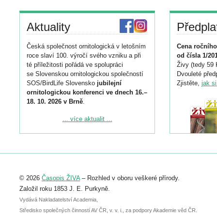
Aktuality
Předpla
Česká společnost ornitologická v letošním
Cena ročního
roce slaví 100. výročí svého vzniku a při
od čísla 1/20
té příležitosti pořádá ve spolupráci
Živy (tedy 59 
se Slovenskou ornitologickou společností
Dvouleté předp
SOS/BirdLife Slovensko
jubilejní
Zjistěte,
jak s
ornitologickou konferenci ve dnech 16.–
18. 10. 2026 v Brně
.
Podrobnější informace ke konferenci
... více aktualit ...
naleznete zde:
https://www.birdlife.cz/konference-2026/
Registrovat se můžete do 6. září.
Upozorňujeme, že termín pro odeslání
© 2026
Časopis ŽIVA
– Rozhled v oboru veškeré přírody.
abstraktu přihlášené přednášky nebo
posteru je už 30. června.
Založil roku 1853 J. E. Purkyně.
Vydává Nakladatelství Academia,
Středisko společných činností AV ČR, v. v. i., za podpory Akademie věd ČR.