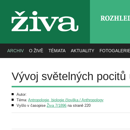
ROZHLE
živa
ARCHIV
O ŽIVĚ
TÉMATA
AKTUALITY
FOTOGALERI
Vývoj světelných pocitů 
Autor:
Téma:
Antropologie, biologie člověka / Anthropology
Vyšlo v časopise
Živa 7/1896
na straně 220