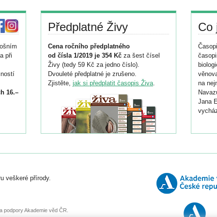
Předplatné Živy
Co 
tošním
Cena ročního předplatného
Časopi
a při
od čísla 1/2019 je 354 Kč
za šest čísel
časopi
Živy (tedy 59 Kč za jedno číslo).
biolog
ností
Dvouleté předplatné je zrušeno.
věnova
Zjistěte,
jak si předplatit časopis Živa
.
na nej
h 16.–
Navazu
Jana E
vycház
i
026/
ní
u veškeré přírody.
o
, za podpory Akademie věd ČR.