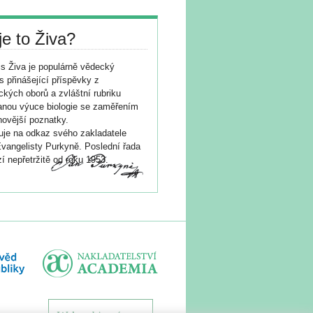
je to Živa?
s Živa je populárně vědecký
s přinášející příspěvky z
ických oborů a zvláštní rubriku
nou výuce biologie se zaměřením
novější poznatky.
je na odkaz svého zakladatele
vangelisty Purkyně. Poslední řada
í nepřetržitě od roku 1953.