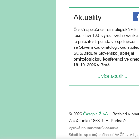
Aktuality
Česká společnost ornitologická v le
roce slaví 100. výročí svého vzniku 
té příležitosti pořádá ve spolupráci
se Slovenskou ornitologickou společ
SOS/BirdLife Slovensko
jubilejní
ornitologickou konferenci ve dnec
18. 10. 2026 v Brně
.
Podrobnější informace ke konferenc
... více aktualit ...
naleznete zde:
https://www.birdlife.cz/konference-2
Registrovat se můžete do 6. září.
Upozorňujeme, že termín pro odeslá
© 2026
Časopis ŽIVA
– Rozhled v obor
abstraktu přihlášené přednášky neb
posteru je už 30. června.
Založil roku 1853 J. E. Purkyně.
Vydává Nakladatelství Academia,
Středisko společných činností AV ČR, v. v. i.