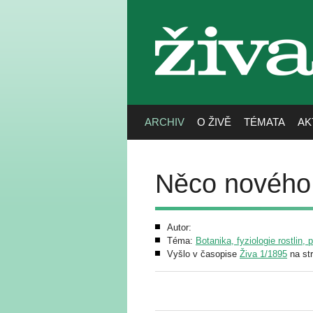
živa
ARCHIV
O ŽIVĚ
TÉMATA
AK
Něco nového 
Autor:
Téma:
Botanika, fyziologie rostlin, 
Vyšlo v časopise
Živa 1/1895
na st