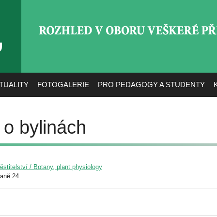
ROZHLED V OBORU VEŠ
TUALITY
FOTOGALERIE
PRO PEDAGOGY A STUDENTY
o bylinách
pěstitelství / Botany, plant physiology
raně 24