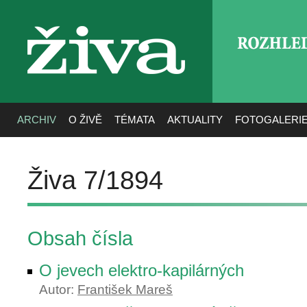
ROZHLE
živa
ARCHIV
O ŽIVĚ
TÉMATA
AKTUALITY
FOTOGALERI
Živa 7/1894
Obsah čísla
O jevech elektro-kapilárných
Autor:
František Mareš