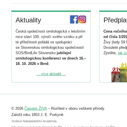
Aktuality
Předpla
Česká společnost ornitologická v letošním
Cena ročního
roce slaví 100. výročí svého vzniku a při
od čísla 1/20
té příležitosti pořádá ve spolupráci
Živy (tedy 59 
se Slovenskou ornitologickou společností
Dvouleté předp
SOS/BirdLife Slovensko
jubilejní
Zjistěte,
jak s
ornitologickou konferenci ve dnech 16.–
18. 10. 2026 v Brně
.
Podrobnější informace ke konferenci
... více aktualit ...
naleznete zde:
https://www.birdlife.cz/konference-2026/
Registrovat se můžete do 6. září.
Upozorňujeme, že termín pro odeslání
© 2026
Časopis ŽIVA
– Rozhled v oboru veškeré přírody.
abstraktu přihlášené přednášky nebo
posteru je už 30. června.
Založil roku 1853 J. E. Purkyně.
Vydává Nakladatelství Academia,