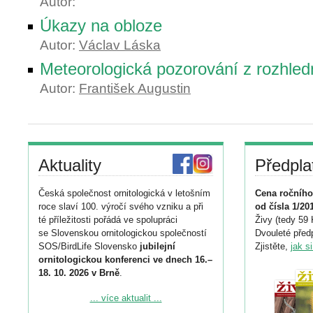
Autor:
Úkazy na obloze
Autor:
Václav Láska
Meteorologická pozorování z rozhled
Autor:
František Augustin
Aktuality
Předpla
Česká společnost ornitologická v letošním
Cena ročního
roce slaví 100. výročí svého vzniku a při
od čísla 1/20
té příležitosti pořádá ve spolupráci
Živy (tedy 59 
se Slovenskou ornitologickou společností
Dvouleté předp
SOS/BirdLife Slovensko
jubilejní
Zjistěte,
jak s
ornitologickou konferenci ve dnech 16.–
18. 10. 2026 v Brně
.
Podrobnější informace ke konferenci
... více aktualit ...
naleznete zde: