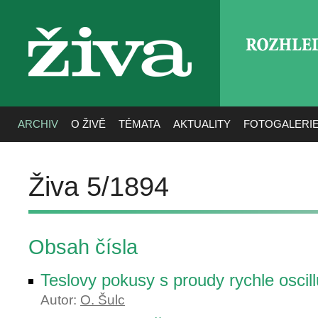
ROZHLE
živa
ARCHIV
O ŽIVĚ
TÉMATA
AKTUALITY
FOTOGALERI
Živa 5/1894
Obsah čísla
Teslovy pokusy s proudy rychle oscill
Autor:
O. Šulc