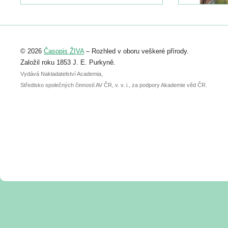
https://www.birdlife.cz/konference-2026/
Registrovat se můžete do 6. září.
Upozorňujeme, že termín pro odeslání
© 2026
Časopis ŽIVA
– Rozhled v oboru veškeré přírody.
abstraktu přihlášené přednášky nebo
posteru je už 30. června.
Založil roku 1853 J. E. Purkyně.
Vydává Nakladatelství Academia,
Středisko společných činností AV ČR, v. v. i., za podpory Akademie věd ČR.