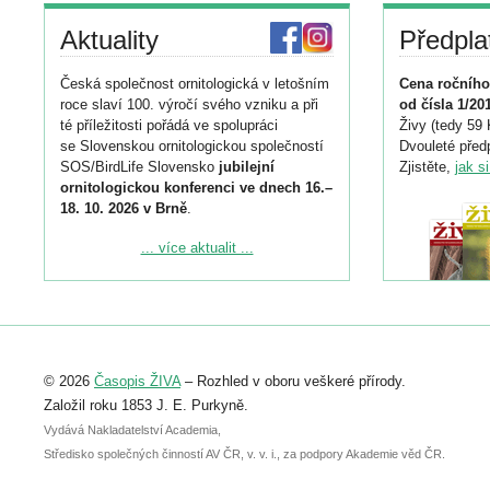
Aktuality
Předpla
Česká společnost ornitologická v letošním
Cena ročního
roce slaví 100. výročí svého vzniku a při
od čísla 1/20
té příležitosti pořádá ve spolupráci
Živy (tedy 59 
se Slovenskou ornitologickou společností
Dvouleté předp
SOS/BirdLife Slovensko
jubilejní
Zjistěte,
jak s
ornitologickou konferenci ve dnech 16.–
18. 10. 2026 v Brně
.
Podrobnější informace ke konferenci
... více aktualit ...
naleznete zde:
https://www.birdlife.cz/konference-2026/
Registrovat se můžete do 6. září.
Upozorňujeme, že termín pro odeslání
© 2026
Časopis ŽIVA
– Rozhled v oboru veškeré přírody.
abstraktu přihlášené přednášky nebo
posteru je už 30. června.
Založil roku 1853 J. E. Purkyně.
Vydává Nakladatelství Academia,
Středisko společných činností AV ČR, v. v. i., za podpory Akademie věd ČR.