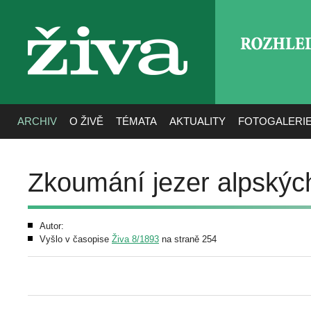
ROZHLE
živa
ARCHIV
O ŽIVĚ
TÉMATA
AKTUALITY
FOTOGALERI
Zkoumání jezer alpskýc
Autor:
Vyšlo v časopise
Živa 8/1893
na straně 254