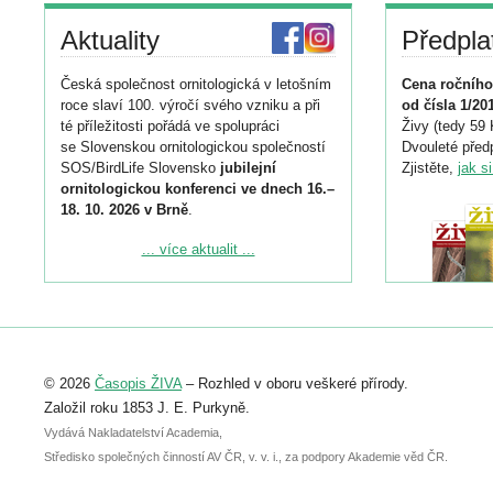
Aktuality
Předpla
Česká společnost ornitologická v letošním
Cena ročního
roce slaví 100. výročí svého vzniku a při
od čísla 1/20
té příležitosti pořádá ve spolupráci
Živy (tedy 59 
se Slovenskou ornitologickou společností
Dvouleté předp
SOS/BirdLife Slovensko
jubilejní
Zjistěte,
jak s
ornitologickou konferenci ve dnech 16.–
18. 10. 2026 v Brně
.
Podrobnější informace ke konferenci
... více aktualit ...
naleznete zde:
https://www.birdlife.cz/konference-2026/
Registrovat se můžete do 6. září.
Upozorňujeme, že termín pro odeslání
© 2026
Časopis ŽIVA
– Rozhled v oboru veškeré přírody.
abstraktu přihlášené přednášky nebo
posteru je už 30. června.
Založil roku 1853 J. E. Purkyně.
Vydává Nakladatelství Academia,
Středisko společných činností AV ČR, v. v. i., za podpory Akademie věd ČR.