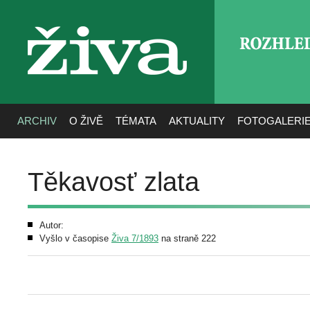
ROZHLE
živa
ARCHIV
O ŽIVĚ
TÉMATA
AKTUALITY
FOTOGALERI
Těkavosť zlata
Autor:
Vyšlo v časopise
Živa 7/1893
na straně 222