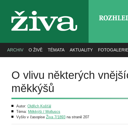
ROZHLE
živa
ARCHIV
O ŽIVĚ
TÉMATA
AKTUALITY
FOTOGALERI
O vlivu některých vnější
měkkýšů
Autor:
Oldřich Košťál
Téma:
Měkkýši / Molluscs
Vyšlo v časopise
Živa 7/1893
na straně 207