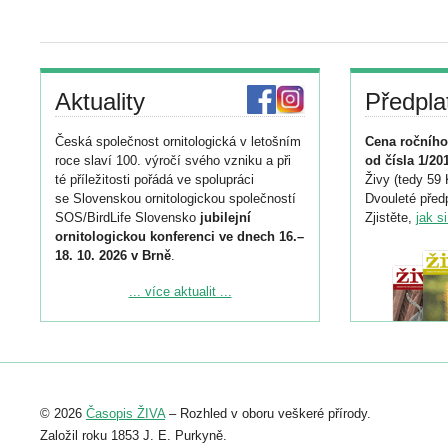
Aktuality
Předpla
Česká společnost ornitologická v letošním
Cena ročního
roce slaví 100. výročí svého vzniku a při
od čísla 1/20
té příležitosti pořádá ve spolupráci
Živy (tedy 59 
se Slovenskou ornitologickou společností
Dvouleté předp
SOS/BirdLife Slovensko
jubilejní
Zjistěte,
jak s
ornitologickou konferenci ve dnech 16.–
18. 10. 2026 v Brně
.
Podrobnější informace ke konferenci
... více aktualit ...
naleznete zde:
https://www.birdlife.cz/konference-2026/
Registrovat se můžete do 6. září.
Upozorňujeme, že termín pro odeslání
© 2026
Časopis ŽIVA
– Rozhled v oboru veškeré přírody.
abstraktu přihlášené přednášky nebo
posteru je už 30. června.
Založil roku 1853 J. E. Purkyně.