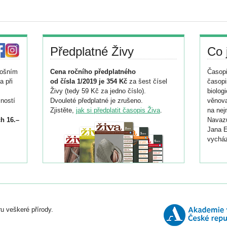
Předplatné Živy
Co 
tošním
Cena ročního předplatného
Časopi
a při
od čísla 1/2019 je 354 Kč
za šest čísel
časopi
Živy (tedy 59 Kč za jedno číslo).
biolog
ností
Dvouleté předplatné je zrušeno.
věnova
Zjistěte,
jak si předplatit časopis Živa
.
na nej
h 16.–
Navazu
Jana E
vycház
i
026/
ní
u veškeré přírody.
o