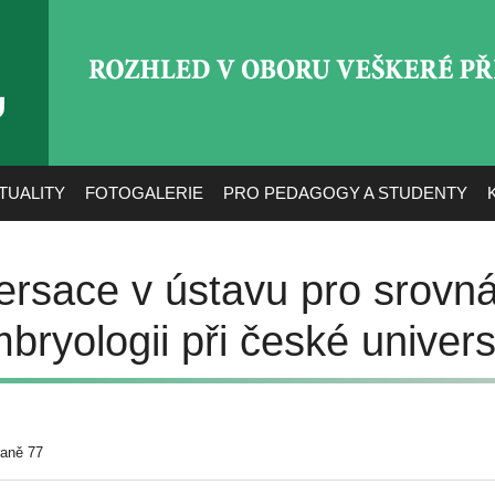
ROZHLED V OBORU VEŠ
TUALITY
FOTOGALERIE
PRO PEDAGOGY A STUDENTY
ersace v ústavu pro srovn
bryologii při české univers
raně 77