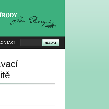
KERÉ PŘÍRODY
KONTAKT
ávací
itě