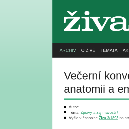
živa
ARCHIV
O ŽIVĚ
TÉMATA
AK
Večerní konv
anatomii a em
Autor:
Téma:
Zprávy a zajímavosti /
Vyšlo v časopise
Živa 3/1893
na st