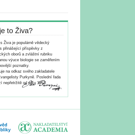
je to Živa?
s Živa je populárně vědecký
s přinášející příspěvky z
ických oborů a zvláštní rubriku
nou výuce biologie se zaměřením
novější poznatky.
je na odkaz svého zakladatele
vangelisty Purkyně. Poslední řada
í nepřetržitě od roku 1953.