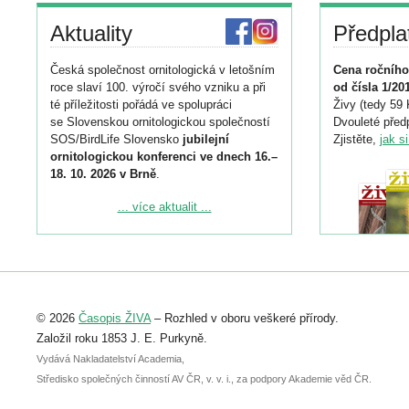
Aktuality
Předpla
Česká společnost ornitologická v letošním
Cena ročního
roce slaví 100. výročí svého vzniku a při
od čísla 1/20
té příležitosti pořádá ve spolupráci
Živy (tedy 59 
se Slovenskou ornitologickou společností
Dvouleté předp
SOS/BirdLife Slovensko
jubilejní
Zjistěte,
jak s
ornitologickou konferenci ve dnech 16.–
18. 10. 2026 v Brně
.
Podrobnější informace ke konferenci
... více aktualit ...
naleznete zde:
https://www.birdlife.cz/konference-2026/
Registrovat se můžete do 6. září.
Upozorňujeme, že termín pro odeslání
© 2026
Časopis ŽIVA
– Rozhled v oboru veškeré přírody.
abstraktu přihlášené přednášky nebo
posteru je už 30. června.
Založil roku 1853 J. E. Purkyně.
Vydává Nakladatelství Academia,
Středisko společných činností AV ČR, v. v. i., za podpory Akademie věd ČR.