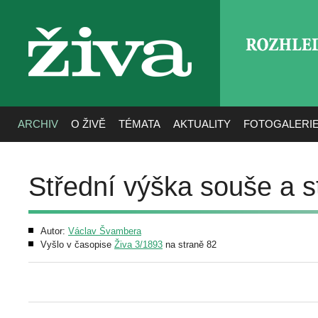
ROZHLE
živa
ARCHIV
O ŽIVĚ
TÉMATA
AKTUALITY
FOTOGALERI
Střední výška souše a s
Autor:
Václav Švambera
Vyšlo v časopise
Živa 3/1893
na straně 82