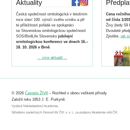
Aktuality
Předpla
Česká společnost ornitologická v letošním
Cena ročního
roce slaví 100. výročí svého vzniku a při
od čísla 1/20
té příležitosti pořádá ve spolupráci
Živy (tedy 59 
se Slovenskou ornitologickou společností
Dvouleté předp
SOS/BirdLife Slovensko
jubilejní
Zjistěte,
jak s
ornitologickou konferenci ve dnech 16.–
18. 10. 2026 v Brně
.
Podrobnější informace ke konferenci
... více aktualit ...
naleznete zde:
https://www.birdlife.cz/konference-2026/
Registrovat se můžete do 6. září.
Upozorňujeme, že termín pro odeslání
© 2026
Časopis ŽIVA
– Rozhled v oboru veškeré přírody.
abstraktu přihlášené přednášky nebo
posteru je už 30. června.
Založil roku 1853 J. E. Purkyně.
Vydává Nakladatelství Academia,
Středisko společných činností AV ČR, v. v. i., za podpory Akademie věd ČR.