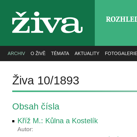
ROZHLE
živa
ARCHIV
O ŽIVĚ
TÉMATA
AKTUALITY
FOTOGALERI
Živa 10/1893
Obsah čísla
Kříž M.: Kůlna a Kostelík
Autor: