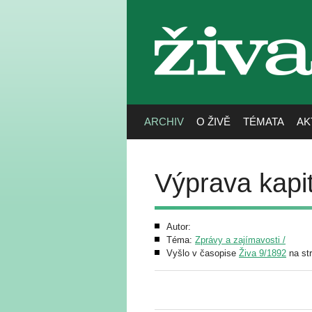
živa
ARCHIV
O ŽIVĚ
TÉMATA
AK
Výprava kapi
Autor:
Téma:
Zprávy a zajímavosti /
Vyšlo v časopise
Živa 9/1892
na st