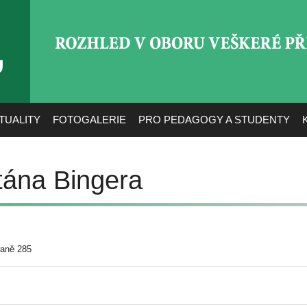
ROZHLED V OBORU VEŠ
TUALITY
FOTOGALERIE
PRO PEDAGOGY A STUDENTY
tána Bingera
raně 285