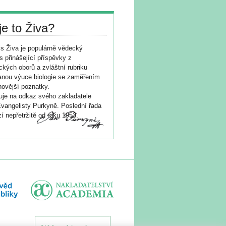
je to Živa?
s Živa je populárně vědecký
s přinášející příspěvky z
ických oborů a zvláštní rubriku
nou výuce biologie se zaměřením
novější poznatky.
je na odkaz svého zakladatele
vangelisty Purkyně. Poslední řada
í nepřetržitě od roku 1953.