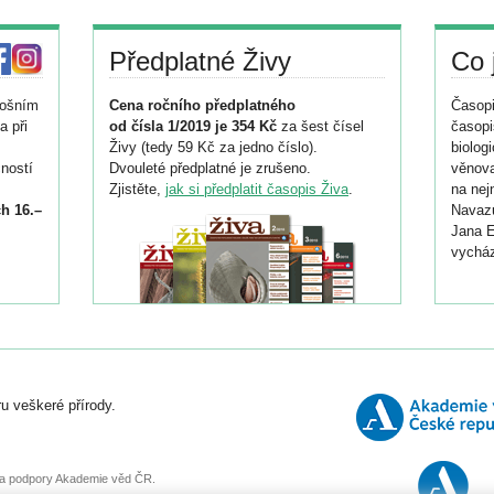
Předplatné Živy
Co 
tošním
Cena ročního předplatného
Časopi
a při
od čísla 1/2019 je 354 Kč
za šest čísel
časopi
Živy (tedy 59 Kč za jedno číslo).
biolog
ností
Dvouleté předplatné je zrušeno.
věnova
Zjistěte,
jak si předplatit časopis Živa
.
na nej
h 16.–
Navazu
Jana E
vycház
i
026/
ní
u veškeré přírody.
o
, za podpory Akademie věd ČR.