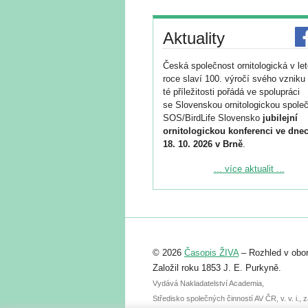
Aktuality
Česká společnost ornitologická v le
roce slaví 100. výročí svého vzniku 
té příležitosti pořádá ve spolupráci
se Slovenskou ornitologickou společ
SOS/BirdLife Slovensko
jubilejní
ornitologickou konferenci ve dnec
18. 10. 2026 v Brně
.
Podrobnější informace ke konferenc
... více aktualit ...
naleznete zde:
https://www.birdlife.cz/konference-2
Registrovat se můžete do 6. září.
Upozorňujeme, že termín pro odeslá
© 2026
Časopis ŽIVA
– Rozhled v obor
abstraktu přihlášené přednášky neb
posteru je už 30. června.
Založil roku 1853 J. E. Purkyně.
Vydává Nakladatelství Academia,
Středisko společných činností AV ČR, v. v. i.