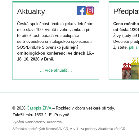
Aktuality
Předpla
Česká společnost ornitologická v letošním
Cena ročního
roce slaví 100. výročí svého vzniku a při
od čísla 1/20
té příležitosti pořádá ve spolupráci
Živy (tedy 59 
se Slovenskou ornitologickou společností
Dvouleté předp
SOS/BirdLife Slovensko
jubilejní
Zjistěte,
jak s
ornitologickou konferenci ve dnech 16.–
18. 10. 2026 v Brně
.
Podrobnější informace ke konferenci
... více aktualit ...
naleznete zde:
https://www.birdlife.cz/konference-2026/
Registrovat se můžete do 6. září.
Upozorňujeme, že termín pro odeslání
© 2026
Časopis ŽIVA
– Rozhled v oboru veškeré přírody.
abstraktu přihlášené přednášky nebo
posteru je už 30. června.
Založil roku 1853 J. E. Purkyně.
Vydává Nakladatelství Academia,
Středisko společných činností AV ČR, v. v. i., za podpory Akademie věd ČR.