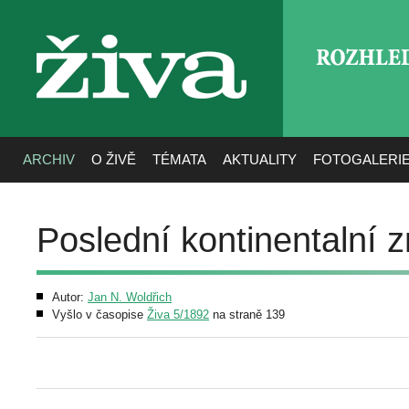
ROZHLE
živa
ARCHIV
O ŽIVĚ
TÉMATA
AKTUALITY
FOTOGALERI
Poslední kontinentalní
Autor:
Jan N. Woldřich
Vyšlo v časopise
Živa 5/1892
na straně 139