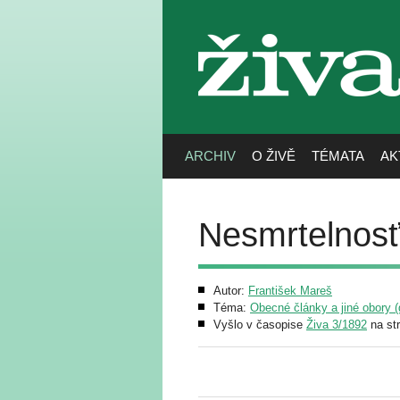
živa
ARCHIV
O ŽIVĚ
TÉMATA
AK
Nesmrtelnosť
Autor:
František Mareš
Téma:
Obecné články a jiné obory (g
Vyšlo v časopise
Živa 3/1892
na st