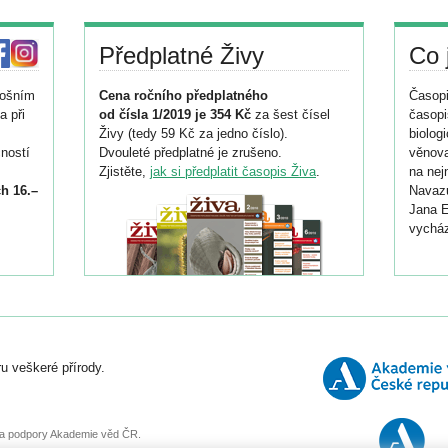
Předplatné Živy
Co 
tošním
Cena ročního předplatného
Časopi
a při
od čísla 1/2019 je 354 Kč
za šest čísel
časopi
Živy (tedy 59 Kč za jedno číslo).
biolog
ností
Dvouleté předplatné je zrušeno.
věnova
Zjistěte,
jak si předplatit časopis Živa
.
na nej
h 16.–
Navazu
Jana E
vycház
i
026/
ní
u veškeré přírody.
o
, za podpory Akademie věd ČR.