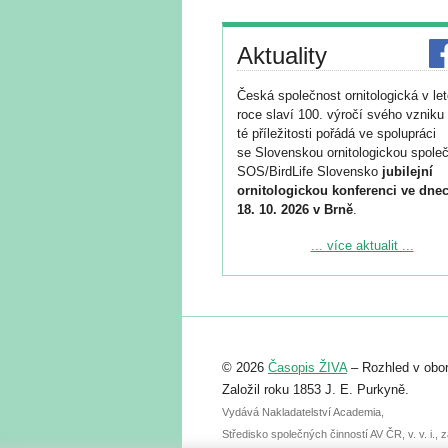
Aktuality
Česká společnost ornitologická v le
roce slaví 100. výročí svého vzniku 
té příležitosti pořádá ve spolupráci
se Slovenskou ornitologickou společ
SOS/BirdLife Slovensko
jubilejní
ornitologickou konferenci ve dnec
18. 10. 2026 v Brně
.
Podrobnější informace ke konferenc
... více aktualit ...
naleznete zde:
https://www.birdlife.cz/konference-2
Registrovat se můžete do 6. září.
Upozorňujeme, že termín pro odeslá
© 2026
Časopis ŽIVA
– Rozhled v obor
abstraktu přihlášené přednášky neb
posteru je už 30. června.
Založil roku 1853 J. E. Purkyně.
Vydává Nakladatelství Academia,
Středisko společných činností AV ČR, v. v. i.