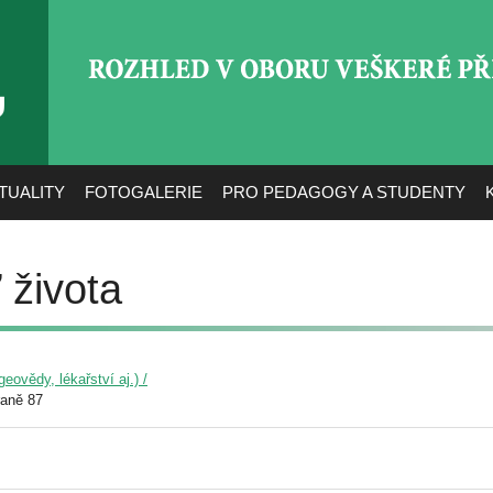
ROZHLED V OBORU VEŠ
TUALITY
FOTOGALERIE
PRO PEDAGOGY A STUDENTY
 života
eovědy, lékařství aj.) /
raně 87