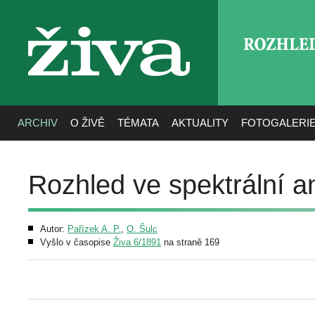
ROZHLE
živa
ARCHIV
O ŽIVĚ
TÉMATA
AKTUALITY
FOTOGALERI
Rozhled ve spektrální an
Autor:
Pařízek A. P.
,
O. Šulc
Vyšlo v časopise
Živa 6/1891
na straně 169