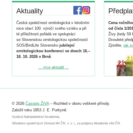
Aktuality
Předpla
Česká společnost ornitologická v letošním
Cena ročního
roce slaví 100. výročí svého vzniku a při
od čísla 1/20
té příležitosti pořádá ve spolupráci
Živy (tedy 59 
se Slovenskou ornitologickou společností
Dvouleté předp
SOS/BirdLife Slovensko
jubilejní
Zjistěte,
jak s
ornitologickou konferenci ve dnech 16.–
18. 10. 2026 v Brně
.
Podrobnější informace ke konferenci
... více aktualit ...
naleznete zde:
https://www.birdlife.cz/konference-2026/
Registrovat se můžete do 6. září.
Upozorňujeme, že termín pro odeslání
© 2026
Časopis ŽIVA
– Rozhled v oboru veškeré přírody.
abstraktu přihlášené přednášky nebo
posteru je už 30. června.
Založil roku 1853 J. E. Purkyně.
Vydává Nakladatelství Academia,
Středisko společných činností AV ČR, v. v. i., za podpory Akademie věd ČR.