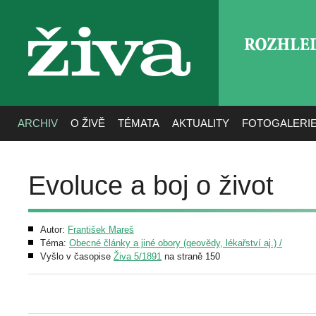
ROZHLE
živa
ARCHIV
O ŽIVĚ
TÉMATA
AKTUALITY
FOTOGALERI
Evoluce a boj o život
Autor:
František Mareš
Téma:
Obecné články a jiné obory (geovědy, lékařství aj.) /
Vyšlo v časopise
Živa 5/1891
na straně 150