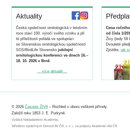
Aktuality
Předpla
Česká společnost ornitologická v letošním
Cena ročního
roce slaví 100. výročí svého vzniku a při
od čísla 1/20
té příležitosti pořádá ve spolupráci
Živy (tedy 59 
se Slovenskou ornitologickou společností
Dvouleté předp
SOS/BirdLife Slovensko
jubilejní
Zjistěte,
jak s
ornitologickou konferenci ve dnech 16.–
18. 10. 2026 v Brně
.
Podrobnější informace ke konferenci
... více aktualit ...
naleznete zde:
https://www.birdlife.cz/konference-2026/
Registrovat se můžete do 6. září.
Upozorňujeme, že termín pro odeslání
© 2026
Časopis ŽIVA
– Rozhled v oboru veškeré přírody.
abstraktu přihlášené přednášky nebo
posteru je už 30. června.
Založil roku 1853 J. E. Purkyně.
Vydává Nakladatelství Academia,
Středisko společných činností AV ČR, v. v. i., za podpory Akademie věd ČR.