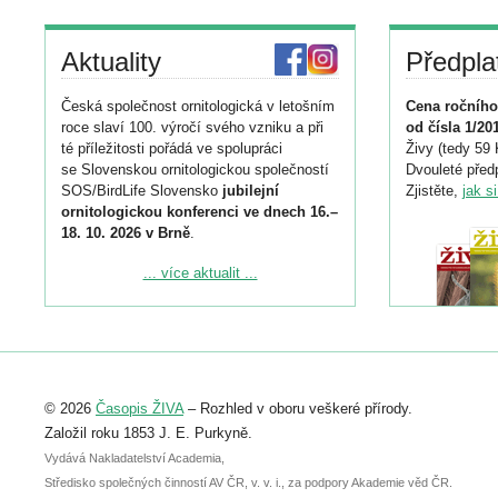
Aktuality
Předpla
Česká společnost ornitologická v letošním
Cena ročního
roce slaví 100. výročí svého vzniku a při
od čísla 1/20
té příležitosti pořádá ve spolupráci
Živy (tedy 59 
se Slovenskou ornitologickou společností
Dvouleté předp
SOS/BirdLife Slovensko
jubilejní
Zjistěte,
jak s
ornitologickou konferenci ve dnech 16.–
18. 10. 2026 v Brně
.
Podrobnější informace ke konferenci
... více aktualit ...
naleznete zde:
https://www.birdlife.cz/konference-2026/
Registrovat se můžete do 6. září.
Upozorňujeme, že termín pro odeslání
© 2026
Časopis ŽIVA
– Rozhled v oboru veškeré přírody.
abstraktu přihlášené přednášky nebo
posteru je už 30. června.
Založil roku 1853 J. E. Purkyně.
Vydává Nakladatelství Academia,
Středisko společných činností AV ČR, v. v. i., za podpory Akademie věd ČR.