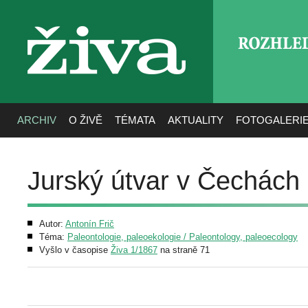
ROZHLE
živa
ARCHIV
O ŽIVĚ
TÉMATA
AKTUALITY
FOTOGALERI
Jurský útvar v Čechách
Autor:
Antonín Frič
Téma:
Paleontologie, paleoekologie / Paleontology, paleoecology
Vyšlo v časopise
Živa 1/1867
na straně 71