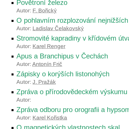
Povětroní železo
Autor:
F. Bořický
O pohlavním rozplozování nejnižších 
Autor:
Ladislav Čelakovský
Stromovité kapradiny v křídovém út
Autor:
Karel Renger
Apus a Branchipus v Čechách
Autor:
Antonín Frič
Zápisky o korýších listonohých
Autor:
J. Pražák
Zpráva o přírodovědeckém výskumu 
Autor:
Zpráva odboru pro orografii a hypsom
Autor:
Karel Kořistka
O magnetických vlastnostech skal