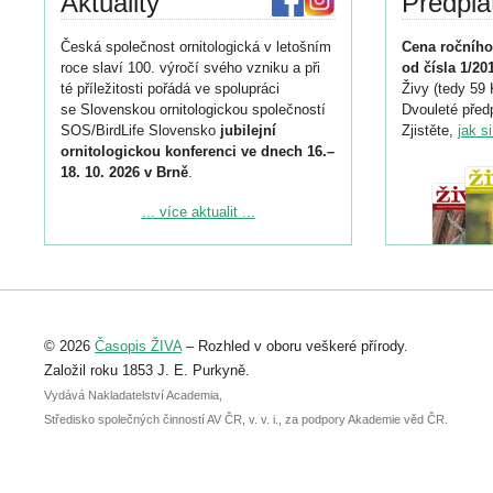
Aktuality
Předpla
Česká společnost ornitologická v letošním
Cena ročního
roce slaví 100. výročí svého vzniku a při
od čísla 1/20
té příležitosti pořádá ve spolupráci
Živy (tedy 59 
se Slovenskou ornitologickou společností
Dvouleté předp
SOS/BirdLife Slovensko
jubilejní
Zjistěte,
jak s
ornitologickou konferenci ve dnech 16.–
18. 10. 2026 v Brně
.
Podrobnější informace ke konferenci
... více aktualit ...
naleznete zde:
https://www.birdlife.cz/konference-2026/
Registrovat se můžete do 6. září.
Upozorňujeme, že termín pro odeslání
© 2026
Časopis ŽIVA
– Rozhled v oboru veškeré přírody.
abstraktu přihlášené přednášky nebo
posteru je už 30. června.
Založil roku 1853 J. E. Purkyně.
Vydává Nakladatelství Academia,
Středisko společných činností AV ČR, v. v. i., za podpory Akademie věd ČR.