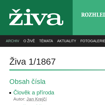
ROZHLE
živa
ARCHIV
O ŽIVĚ
TÉMATA
AKTUALITY
FOTOGALERI
Živa 1/1867
Obsah čísla
Člověk a příroda
Autor:
Jan Krejčí